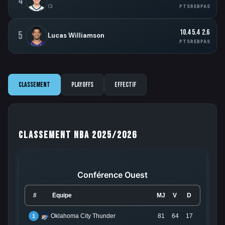
4
G
PTS
REB
PAS
10.4
5.4
2.6
5
Lucas Williamson
PTS
REB
PAS
Classement
Playoffs
Effectif
Classement NBA 2025/2026
Conférence Ouest
#
Équipe
MJ
V
D
Oklahoma City Thunder
81
64
17
1