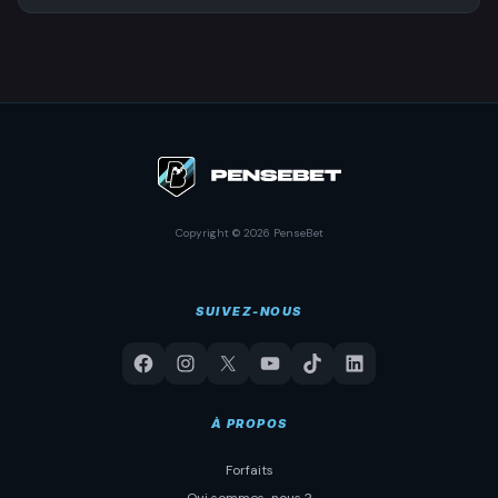
Copyright © 2026 PenseBet
SUIVEZ-NOUS
À PROPOS
Forfaits
Qui sommes-nous ?