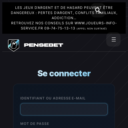
LES JEUX D’ARGENT ET DE HASARD PEUVENT ÊTRE
DANGEREUX : PERTES D’ARGENT, CONFLITS FAMILIAUX,
ADDICTION…
RETROUVEZ NOS CONSEILS SUR
WWW.JOUEURS-INFO-
SERVICE.FR
09-74-75-13-13
(APPEL NON SURTAXÉ)
Aller
au
Rechercher
contenu
Se connecter
IDENTIFIANT OU ADRESSE E-MAIL
MOT DE PASSE