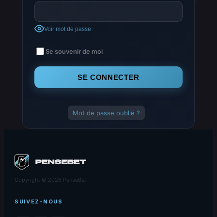
Voir mot de passe
Se souvenir de moi
Mot de passe oublié ?
Copyright © 2026 PenseBet
SUIVEZ-NOUS