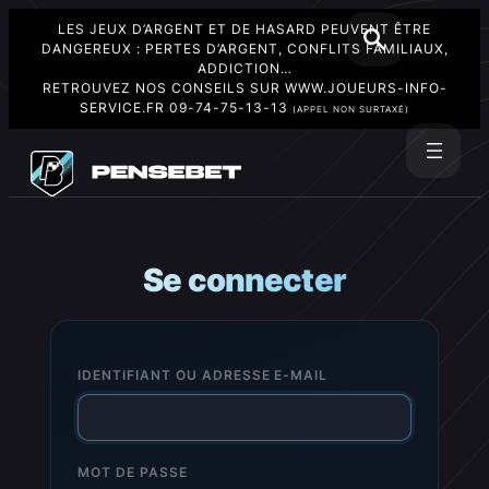
LES JEUX D’ARGENT ET DE HASARD PEUVENT ÊTRE
DANGEREUX : PERTES D’ARGENT, CONFLITS FAMILIAUX,
ADDICTION…
RETROUVEZ NOS CONSEILS SUR
WWW.JOUEURS-INFO-
SERVICE.FR
09-74-75-13-13
(APPEL NON SURTAXÉ)
Aller
au
Rechercher
contenu
Se connecter
IDENTIFIANT OU ADRESSE E-MAIL
MOT DE PASSE