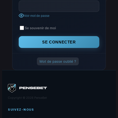
Voir mot de passe
Se souvenir de moi
Mot de passe oublié ?
Copyright © 2026 PenseBet
SUIVEZ-NOUS