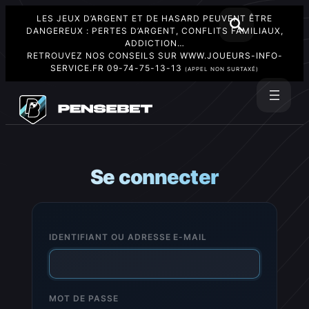
LES JEUX D’ARGENT ET DE HASARD PEUVENT ÊTRE
DANGEREUX : PERTES D’ARGENT, CONFLITS FAMILIAUX,
ADDICTION…
RETROUVEZ NOS CONSEILS SUR
WWW.JOUEURS-INFO-
SERVICE.FR
09-74-75-13-13
(APPEL NON SURTAXÉ)
Aller
au
Rechercher
contenu
Se connecter
IDENTIFIANT OU ADRESSE E-MAIL
MOT DE PASSE