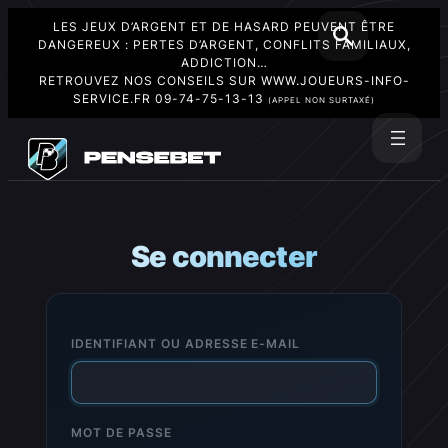
LES JEUX D’ARGENT ET DE HASARD PEUVENT ÊTRE
DANGEREUX : PERTES D’ARGENT, CONFLITS FAMILIAUX,
ADDICTION…
RETROUVEZ NOS CONSEILS SUR
WWW.JOUEURS-INFO-
SERVICE.FR
09-74-75-13-13
(APPEL NON SURTAXÉ)
Aller
au
Rechercher
contenu
Se connecter
IDENTIFIANT OU ADRESSE E-MAIL
MOT DE PASSE