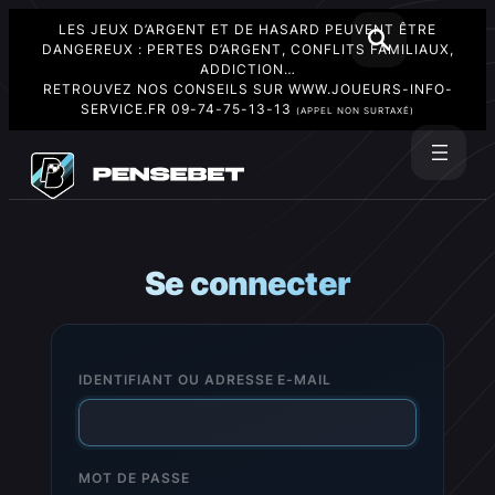
LES JEUX D’ARGENT ET DE HASARD PEUVENT ÊTRE
DANGEREUX : PERTES D’ARGENT, CONFLITS FAMILIAUX,
ADDICTION…
RETROUVEZ NOS CONSEILS SUR
WWW.JOUEURS-INFO-
SERVICE.FR
09-74-75-13-13
(APPEL NON SURTAXÉ)
Aller
au
Rechercher
contenu
Se connecter
IDENTIFIANT OU ADRESSE E-MAIL
MOT DE PASSE