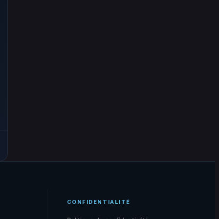
CONFIDENTIALITÉ