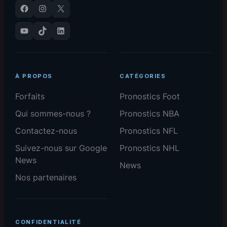
Facebook
Instagram
X
YouTube
TikTok
LinkedIn
À PROPOS
CATÉGORIES
Forfaits
Pronostics Foot
Qui sommes-nous ?
Pronostics NBA
Contactez-nous
Pronostics NFL
Suivez-nous sur Google
Pronostics NHL
News
News
Nos partenaires
CONFIDENTIALITÉ