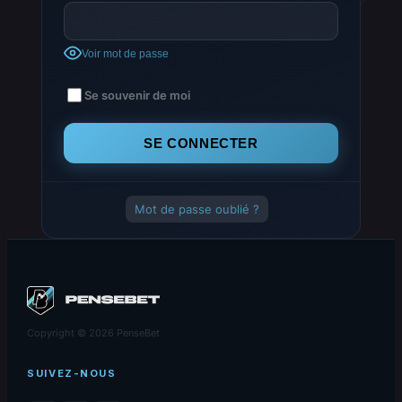
Voir mot de passe
Se souvenir de moi
Mot de passe oublié ?
Copyright © 2026 PenseBet
SUIVEZ-NOUS