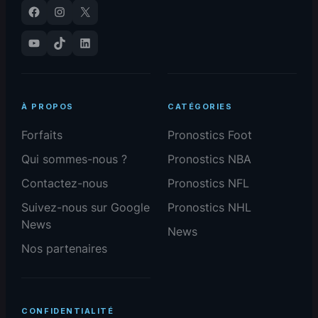
Facebook
Instagram
X
YouTube
TikTok
LinkedIn
À PROPOS
CATÉGORIES
Forfaits
Pronostics Foot
Qui sommes-nous ?
Pronostics NBA
Contactez-nous
Pronostics NFL
Suivez-nous sur Google
Pronostics NHL
News
News
Nos partenaires
CONFIDENTIALITÉ