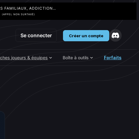
TS FAMILIAUX, ADDICTION…
3
(APPEL NON SURTAXÉ)
Se connecter
Créer un compte
iches joueurs & équipes
Boîte à outils
Forfaits