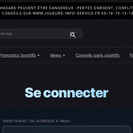
 HASARD PEUVENT ÊTRE DANGEREUX : PERTES D’ARGENT, CONFLI
 CONSEILS SUR
WWW.JOUEURS-INFO-SERVICE.FR
09-74-75-13-1
ercher
Pronostics Sportifs
News
Conseils paris sportifs
F
Se connecter
IDENTIFIANT OU ADRESSE E-MAIL