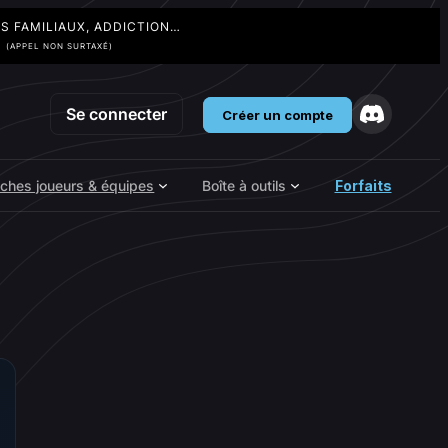
TS FAMILIAUX, ADDICTION…
3
(APPEL NON SURTAXÉ)
Se connecter
Créer un compte
iches joueurs & équipes
Boîte à outils
Forfaits