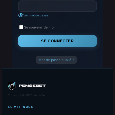
Voir mot de passe
Se souvenir de moi
Mot de passe oublié ?
Copyright © 2026 PenseBet
SUIVEZ-NOUS