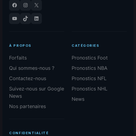
Facebook
Instagram
X
YouTube
TikTok
LinkedIn
À PROPOS
CATÉGORIES
Forfaits
Pronostics Foot
Qui sommes-nous ?
Pronostics NBA
Contactez-nous
Pronostics NFL
Suivez-nous sur Google
Pronostics NHL
News
News
Nos partenaires
CONFIDENTIALITÉ