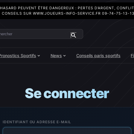
 HASARD PEUVENT ÊTRE DANGEREUX : PERTES D’ARGENT, CONFLI
 CONSEILS SUR
WWW.JOUEURS-INFO-SERVICE.FR
09-74-75-13-1
ercher
Pronostics Sportifs
News
Conseils paris sportifs
F
Se connecter
IDENTIFIANT OU ADRESSE E-MAIL