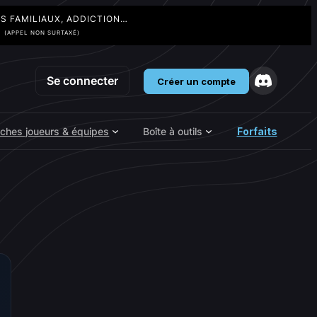
TS FAMILIAUX, ADDICTION…
3
(APPEL NON SURTAXÉ)
Se connecter
Créer un compte
iches joueurs & équipes
Boîte à outils
Forfaits