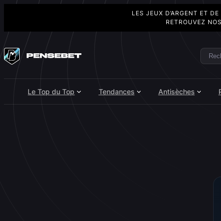
LES JEUX D’ARGENT ET DE
RETROUVEZ NOS
Aller
au
Rech
Search
contenu
Le Top du Top
Tendances
Antisèches