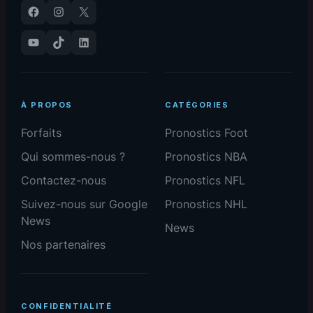
Facebook
Instagram
X
YouTube
TikTok
LinkedIn
À PROPOS
CATÉGORIES
Forfaits
Pronostics Foot
Qui sommes-nous ?
Pronostics NBA
Contactez-nous
Pronostics NFL
Suivez-nous sur Google
Pronostics NHL
News
News
Nos partenaires
CONFIDENTIALITÉ