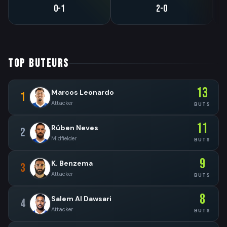
0-1
2-0
TOP BUTEURS
13
Marcos Leonardo
1
Attacker
BUTS
11
Rúben Neves
2
Midfielder
BUTS
9
K. Benzema
3
Attacker
BUTS
8
Salem Al Dawsari
4
Attacker
BUTS