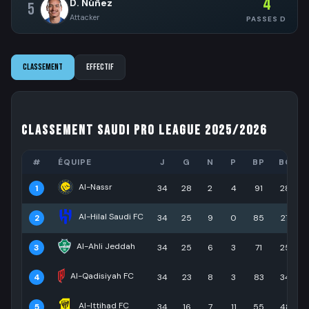
4
D. Núñez
5
Attacker
PASSES D
Classement
Effectif
Classement Saudi Pro League 2025/2026
#
ÉQUIPE
J
G
N
P
BP
BC
Al-Nassr
1
34
28
2
4
91
28
Al-Hilal Saudi FC
2
34
25
9
0
85
27
Al-Ahli Jeddah
3
34
25
6
3
71
25
Al-Qadisiyah FC
4
34
23
8
3
83
34
Al-Ittihad FC
5
34
16
7
11
55
48