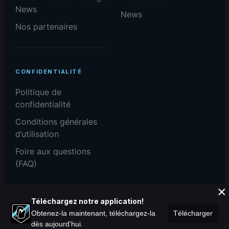
News
News
Nos partenaires
CONFIDENTIALITÉ
Politique de
confidentialité
Conditions générales
d’utilisation
Foire aux questions
(FAQ)
×
Téléchargez notre application!
Obtenez-la maintenant, téléchargez-la
Télécharger
dès aujourd'hui.