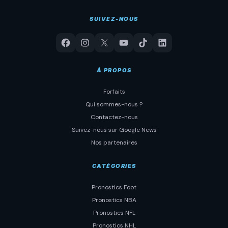
SUIVEZ-NOUS
À PROPOS
Forfaits
Qui sommes-nous ?
Contactez-nous
Suivez-nous sur Google News
Nos partenaires
CATÉGORIES
Pronostics Foot
Pronostics NBA
Pronostics NFL
Pronostics NHL