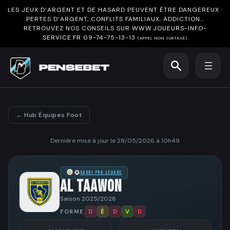
LES JEUX D’ARGENT ET DE HASARD PEUVENT ÊTRE DANGEREUX :
PERTES D’ARGENT, CONFLITS FAMILIAUX, ADDICTION…
RETROUVEZ NOS CONSEILS SUR
WWW.JOUEURS-INFO-
SERVICE.FR
09-74-75-13-13
(APPEL NON SURTAXÉ)
← Hub Équipes Foot
Dernière mise à jour le 28/05/2026 à 10h49
SAUDI PRO LEAGUE
AL TAAWON
Saison 2025/2026
FORME
D
É
D
V
D