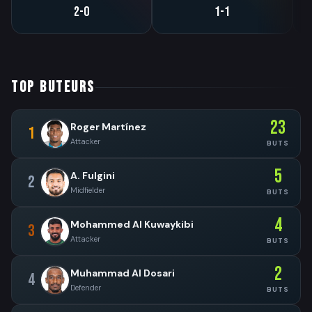
2-0
1-1
TOP BUTEURS
23
Roger Martínez
1
Attacker
BUTS
5
A. Fulgini
2
Midfielder
BUTS
4
Mohammed Al Kuwaykibi
3
Attacker
BUTS
2
Muhammad Al Dosari
4
Defender
BUTS