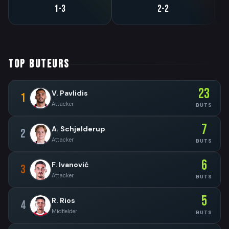
1-3
2-2
TOP BUTEURS
23
V. Pavlidis
1
Attacker
BUTS
7
A. Schjelderup
2
Attacker
BUTS
6
F. Ivanović
3
Attacker
BUTS
5
R. Rios
4
Midfielder
BUTS