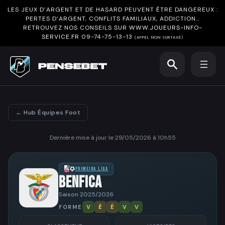
LES JEUX D’ARGENT ET DE HASARD PEUVENT ÊTRE DANGEREUX :
PERTES D’ARGENT, CONFLITS FAMILIAUX, ADDICTION…
RETROUVEZ NOS CONSEILS SUR
WWW.JOUEURS-INFO-
SERVICE.FR
09-74-75-13-13
(APPEL NON SURTAXÉ)
← Hub Équipes Foot
Dernière mise à jour le 29/05/2026 à 10h55
PRIMEIRA LIGA
BENFICA
Saison 2025/2026
FORME
V
É
É
V
V