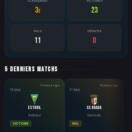
CLASSEMENT
VICTOIRES
3
23
e
NULS
DÉFAITES
11
0
5 derniers matchs
Primeira Liga
Primeira Liga
16 Mai
11 Mai
0
Estoril
SC Braga
Extérieur
Domicile
VICTOIRE
NUL