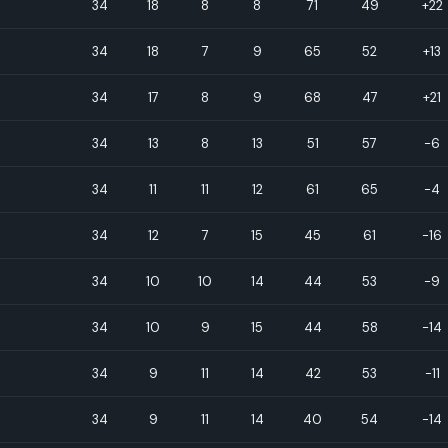
34
18
8
8
71
49
+22
34
18
7
9
65
52
+13
34
17
8
9
68
47
+21
34
13
8
13
51
57
-6
34
11
11
12
61
65
-4
34
12
7
15
45
61
-16
34
10
10
14
44
53
-9
34
10
9
15
44
58
-14
34
9
11
14
42
53
-11
34
9
11
14
40
54
-14