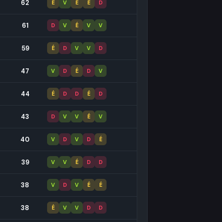
62
É
V
É
É
D
61
D
V
É
V
V
59
É
D
V
V
D
47
V
D
É
D
V
44
É
D
D
É
D
43
D
V
V
É
V
40
V
D
V
D
É
39
V
V
É
D
D
38
V
D
V
É
É
38
É
V
V
D
D