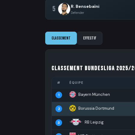
R. Bensebaïni
5
Defender
Classement
Effectif
Classement Bundesliga 2025/2
#
ÉQUIPE
Bayern München
1
Borussia Dortmund
2
RB Leipzig
3