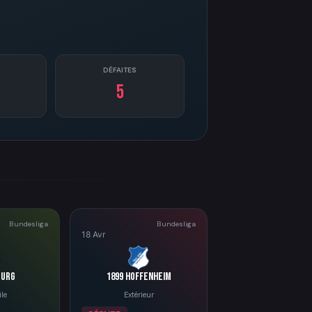
DÉFAITES
5
Bundesliga
Bundesliga
18 Avr
burg
1899 Hoffenheim
le
Extérieur