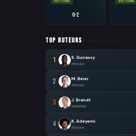
VICTOIRE
VICTOIRE
0-2
TOP BUTEURS
S. Guirassy
1
Attacker
M. Beier
2
Attacker
J. Brandt
3
Midfielder
K. Adeyemi
4
Attacker