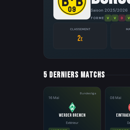
Saison 2025/2026
FORME
V
V
D
V
CLASSEMENT
MA
2
e
5 derniers matchs
Bundesliga
16 Mai
08 Mai
Werder Bremen
Eintrac
Extérieur
D