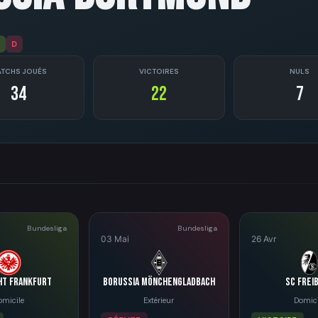
D
TCHS JOUÉS
VICTOIRES
NULS
34
22
7
Bundesliga
Bundesliga
03 Mai
26 Avr
ht Frankfurt
Borussia Mönchengladbach
SC Frei
omicile
Extérieur
Domici