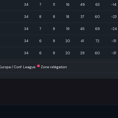
34
7
11
16
49
63
-14
34
8
8
18
37
60
-23
34
7
8
19
45
69
-24
34
6
8
20
41
72
-31
34
6
8
20
29
60
-31
Europa / Conf. League
Zone relégation