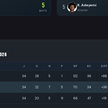
5
K. Adeyemi
5
Attacker
BUTS
026
J
G
N
P
BP
BC
DIFF
34
28
5
1
122
36
+86
34
22
7
5
70
34
+36
34
20
5
9
66
47
+19