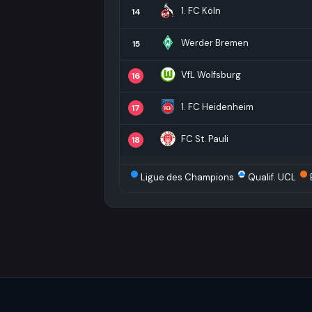
1. FC Köln
14
Werder Bremen
15
VfL Wolfsburg
16
1. FC Heidenheim
17
FC St. Pauli
18
Ligue des Champions
Qualif. UCL