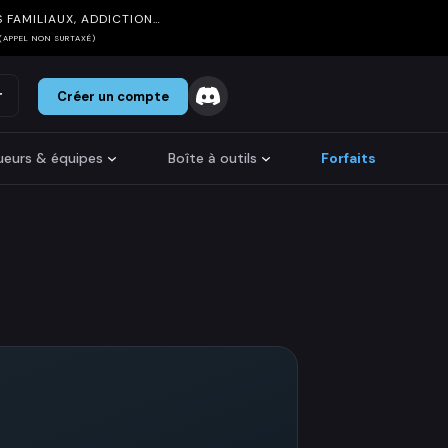
 FAMILIAUX, ADDICTION…
(APPEL NON SURTAXÉ)
r
Créer un compte
oueurs & équipes
Boîte à outils
Forfaits