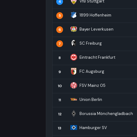
VfB Stuttgart
4
1899 Hoffenheim
5
Bayer Leverkusen
6
SC Freiburg
7
Eintracht Frankfurt
8
FC Augsburg
9
FSV Mainz 05
10
Union Berlin
11
Borussia Mönchengladbach
12
Hamburger SV
13