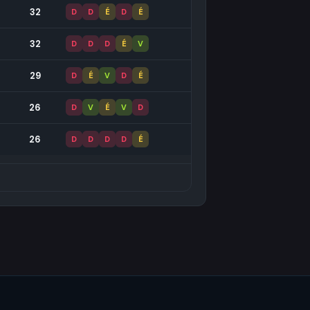
32
D
D
É
D
É
32
D
D
D
É
V
29
D
É
V
D
É
26
D
V
É
V
D
26
D
D
D
D
É