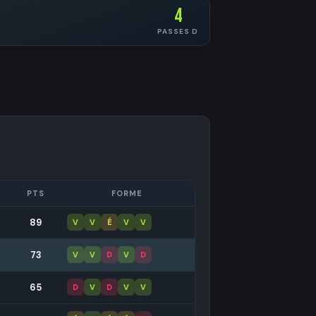
4
PASSES D
PTS
FORME
89
V
V
É
V
V
73
V
V
D
V
D
65
D
V
D
V
V