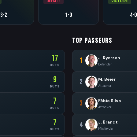
DÉFAITE
VICTOIRE
3-2
1-0
4-0
TOP PASSEURS
17
J. Ryerson
1
Defender
BUTS
9
M. Beier
2
Attacker
BUTS
7
Fábio Silva
3
Attacker
BUTS
7
J. Brandt
4
Midfielder
BUTS