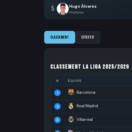
Hugo Álvarez
5
Midfielder
Classement
Effectif
Classement La Liga 2025/2026
#
ÉQUIPE
Barcelona
1
Real Madrid
2
Villarreal
3