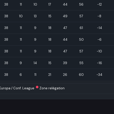
38
11
10
17
44
56
-12
38
10
13
15
49
57
-8
38
11
9
18
47
61
-14
38
11
9
18
44
50
-6
38
11
9
18
47
57
-10
38
9
14
15
39
55
-16
38
6
11
21
26
60
-34
Europa / Conf. League
Zone relégation