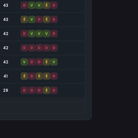
43
D
V
V
É
D
43
É
V
D
É
D
42
D
V
V
V
D
42
D
D
D
D
D
42
V
D
D
É
V
41
É
D
É
É
D
29
D
D
D
É
D