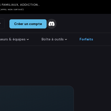
 FAMILIAUX, ADDICTION…
(APPEL NON SURTAXÉ)
r
Créer un compte
oueurs & équipes
Boîte à outils
Forfaits