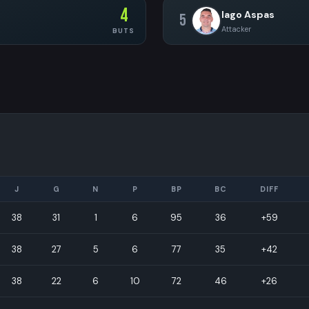
4
Iago Aspas
5
Attacker
BUTS
J
G
N
P
BP
BC
DIFF
38
31
1
6
95
36
+59
38
27
5
6
77
35
+42
38
22
6
10
72
46
+26