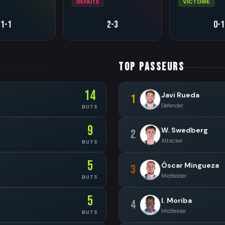
DÉFAITE
VICTOIRE
1-1
2-3
0-1
TOP PASSEURS
14
Javi Rueda
1
Defender
BUTS
9
W. Swedberg
2
Attacker
BUTS
5
Óscar Mingueza
3
Midfielder
BUTS
5
I. Moriba
4
Midfielder
BUTS