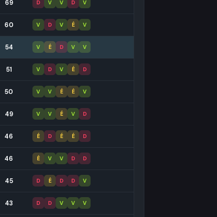
69
D
V
V
D
V
60
V
D
V
É
V
54
V
É
D
V
V
51
V
D
V
É
D
50
V
V
É
É
V
49
V
V
É
V
D
46
É
D
É
É
D
46
É
V
V
D
D
45
D
É
D
D
V
43
D
D
V
V
V