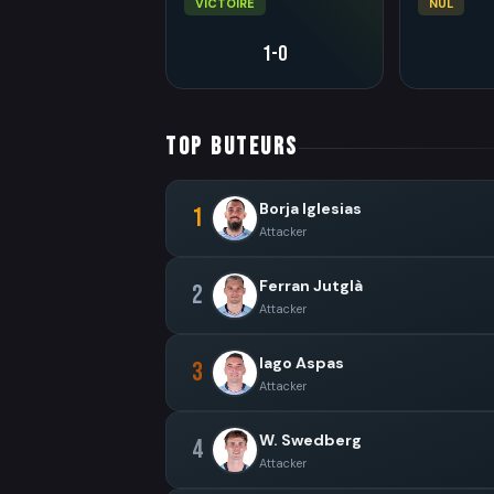
VICTOIRE
NUL
1-0
TOP BUTEURS
Borja Iglesias
1
Attacker
Ferran Jutglà
2
Attacker
Iago Aspas
3
Attacker
W. Swedberg
4
Attacker