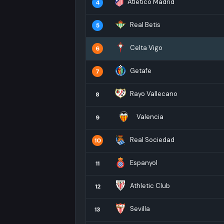
Atletico Madrid
4
Real Betis
5
Celta Vigo
6
Getafe
7
Rayo Vallecano
8
Valencia
9
Real Sociedad
10
Espanyol
11
Athletic Club
12
Sevilla
13