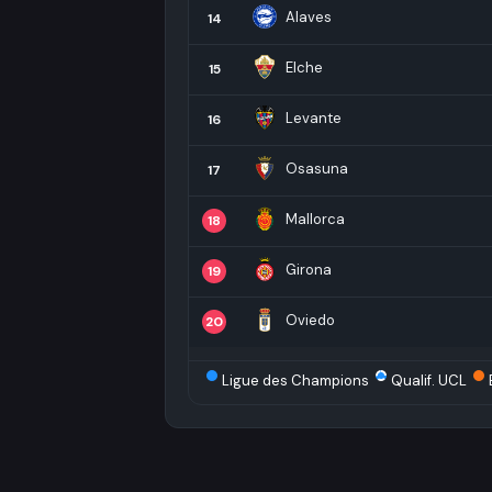
Alaves
14
Elche
15
Levante
16
Osasuna
17
Mallorca
18
Girona
19
Oviedo
20
Ligue des Champions
Qualif. UCL