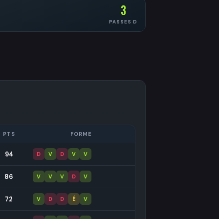
3
PASSES D
PTS
FORME
94
D
V
D
V
V
86
V
V
V
D
V
72
V
D
D
É
V