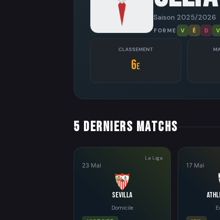
Saison 2025/2026
FORME
V
É
D
V
CLASSEMENT
MA
6
e
5 derniers matchs
La Liga
23 Mai
17 Mai
Sevilla
Athl
Domicile
E