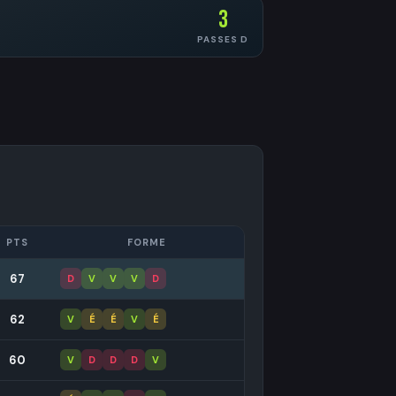
3
PASSES D
PTS
FORME
67
D
V
V
V
D
62
V
É
É
V
É
60
V
D
D
D
V