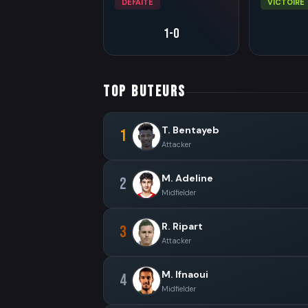
DÉFAITE
VICTOIRE
1-0
TOP BUTEURS
T. Bentayeb
1
Attacker
M. Adeline
2
Midfielder
R. Ripart
3
Attacker
M. Ifnaoui
4
Midfielder