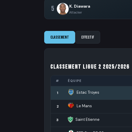
K. Diawara
5
Attacker
Classement
Effectif
Classement Ligue 2 2025/2026
#
ÉQUIPE
Estac Troyes
1
Le Mans
2
Saint Etienne
3