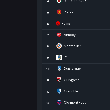
RED Star FC 93
4
Rodez
5
Reims
6
Annecy
7
Montpellier
8
PAU
9
Dunkerque
10
Guingamp
11
Grenoble
12
Clermont Foot
13