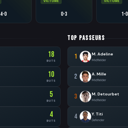
VICTOIRE
VICTOIRE
4-0
0-3
1-0
TOP PASSEURS
18
M. Adeline
1
Midfielder
BUTS
10
A. Mille
2
Midfielder
BUTS
5
M. Detourbet
3
Midfielder
BUTS
4
Y. Titi
4
Defender
BUTS