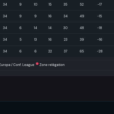
34
9
10
15
35
52
-17
34
9
9
16
34
49
-15
34
6
14
14
30
48
-18
34
5
13
16
23
39
-16
34
6
6
22
37
65
-28
Europa / Conf. League
Zone relégation