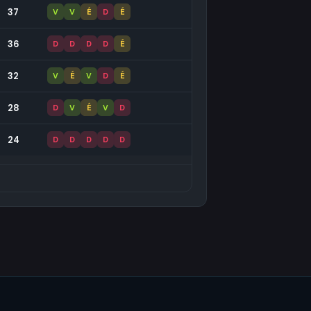
37
V
V
É
D
É
36
D
D
D
D
É
32
V
É
V
D
É
28
D
V
É
V
D
24
D
D
D
D
D