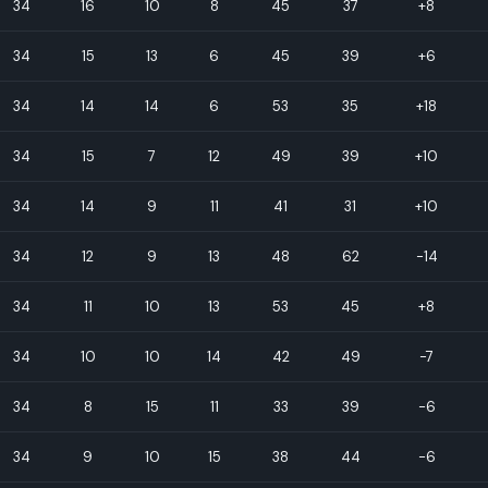
34
16
10
8
45
37
+8
34
15
13
6
45
39
+6
34
14
14
6
53
35
+18
34
15
7
12
49
39
+10
34
14
9
11
41
31
+10
34
12
9
13
48
62
-14
34
11
10
13
53
45
+8
34
10
10
14
42
49
-7
34
8
15
11
33
39
-6
34
9
10
15
38
44
-6