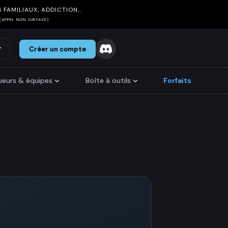
 FAMILIAUX, ADDICTION…
(APPEL NON SURTAXÉ)
r
Créer un compte
oueurs & équipes
Boîte à outils
Forfaits