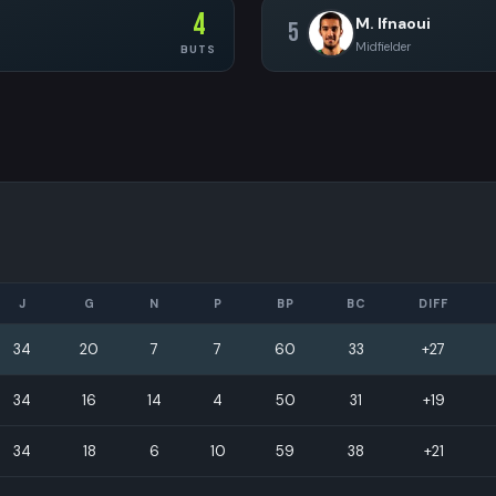
4
M. Ifnaoui
5
Midfielder
BUTS
J
G
N
P
BP
BC
DIFF
34
20
7
7
60
33
+27
34
16
14
4
50
31
+19
34
18
6
10
59
38
+21