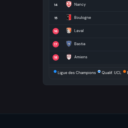
Nancy
14
Boulogne
15
Laval
16
Bastia
17
Amiens
18
Ligue des Champions
Qualif. UCL