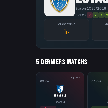
Saison 2025/2026
FORME
D
V
V
V
CLASSEMENT
MA
1
er
5 derniers matchs
Ligue 2
09 Mai
02 Mai
Grenoble
Extérieur
D