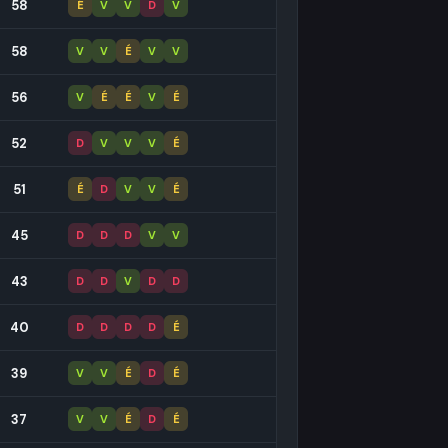
58
É
V
V
D
V
58
V
V
É
V
V
56
V
É
É
V
É
52
D
V
V
V
É
51
É
D
V
V
É
45
D
D
D
V
V
43
D
D
V
D
D
40
D
D
D
D
É
39
V
V
É
D
É
37
V
V
É
D
É