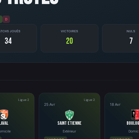
D
TCHS JOUÉS
VICTOIRES
NULS
34
20
7
Ligue 2
Ligue 2
25 Avr
18 Avr
Laval
Saint Etienne
Boulo
omicile
Extérieur
Domici