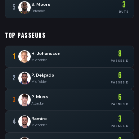
3
S. Moore
5
Defender
BUTS
TOP PASSEURS
8
H. Johansson
1
Midfielder
PASSES D
6
P. Delgado
2
Midfielder
PASSES D
6
P. Musa
3
Attacker
PASSES D
3
Ramiro
4
Midfielder
PASSES D