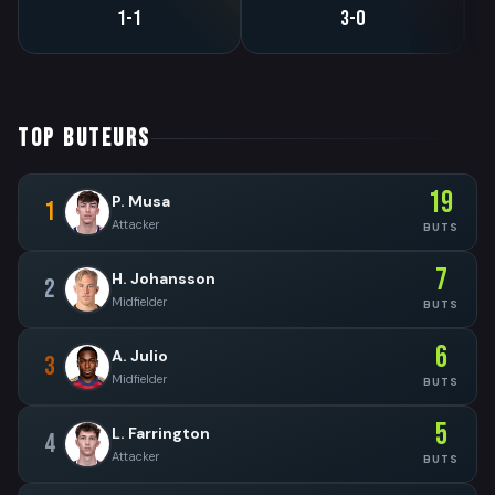
1-1
3-0
TOP BUTEURS
19
P. Musa
1
Attacker
BUTS
7
H. Johansson
2
Midfielder
BUTS
6
A. Julio
3
Midfielder
BUTS
5
L. Farrington
4
Attacker
BUTS