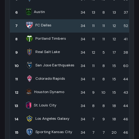
Austin
6
34
13
8
13
37
4
FC Dallas
7
34
11
11
12
52
5
Portland Timbers
8
34
11
11
12
41
4
Real Salt Lake
9
34
12
5
17
38
4
San Jose Earthquakes
10
34
11
8
15
60
6
Colorado Rapids
11
34
11
8
15
44
5
Houston Dynamo
12
34
9
10
15
43
5
St. Louis City
13
34
8
8
18
44
5
Los Angeles Galaxy
14
34
7
9
18
46
6
Sporting Kansas City
15
34
7
7
20
46
7