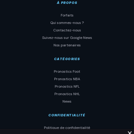
À PROPOS
Forfaits
Qui sommes-nous ?
Contactez-nous
Suivez-nous sur Google News
Nos partenaires
CATÉGORIES
Pronostics Foot
Pronostics NBA
Pronostics NFL
Pronostics NHL
News
CONFIDENTIALITÉ
Politique de confidentialité
×