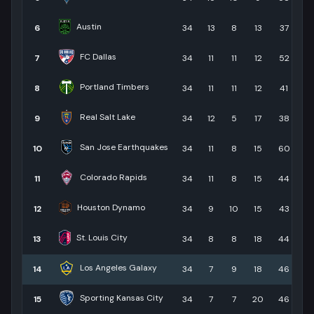
Austin
6
34
13
8
13
37
4
FC Dallas
7
34
11
11
12
52
5
Portland Timbers
8
34
11
11
12
41
4
Real Salt Lake
9
34
12
5
17
38
4
San Jose Earthquakes
10
34
11
8
15
60
6
Colorado Rapids
11
34
11
8
15
44
5
Houston Dynamo
12
34
9
10
15
43
5
St. Louis City
13
34
8
8
18
44
5
Los Angeles Galaxy
14
34
7
9
18
46
6
Sporting Kansas City
15
34
7
7
20
46
7