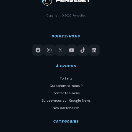
Copyright © 2026 PenseBet
SUIVEZ-NOUS
À PROPOS
Forfaits
Qui sommes-nous ?
Contactez-nous
Suivez-nous sur Google News
Nos partenaires
CATÉGORIES