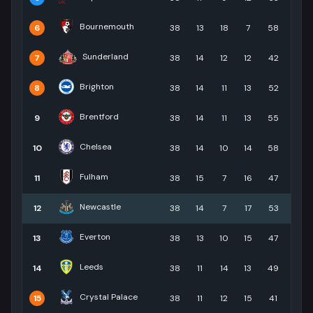
Bournemouth
6
38
13
18
7
58
54
Sunderland
7
38
14
12
12
42
48
Brighton
8
38
14
11
13
52
46
Brentford
9
38
14
11
13
55
52
Chelsea
10
38
14
10
14
58
52
Fulham
11
38
15
7
16
47
51
Newcastle
12
38
14
7
17
53
55
Everton
13
38
13
10
15
47
50
Leeds
14
38
11
14
13
49
56
Crystal Palace
15
38
11
12
15
41
51