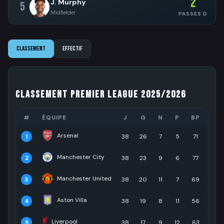
2
J. Murphy
5
Midfielder
PASSES D
Classement
Effectif
Classement Premier League 2025/2026
#
ÉQUIPE
J
G
N
P
BP
BC
Arsenal
1
38
26
7
5
71
27
Manchester City
2
38
23
9
6
77
35
Manchester United
3
38
20
11
7
69
50
Aston Villa
4
38
19
8
11
56
49
Liverpool
5
38
17
9
12
63
53