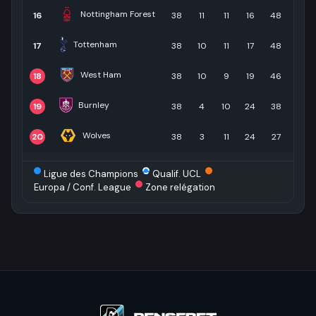
Nottingham Forest
16
38
11
11
16
48
51
Tottenham
17
38
10
11
17
48
57
West Ham
18
38
10
9
19
46
65
Burnley
19
38
4
10
24
38
75
Wolves
20
38
3
11
24
27
68
Ligue des Champions
Qualif. UCL
Europa / Conf. League
Zone relégation