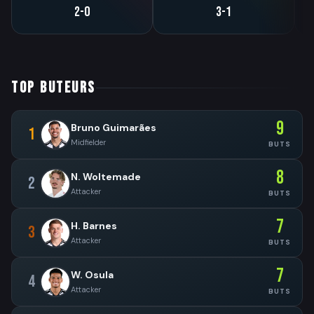
2-0
3-1
TOP BUTEURS
9
Bruno Guimarães
1
Midfielder
BUTS
8
N. Woltemade
2
Attacker
BUTS
7
H. Barnes
3
Attacker
BUTS
7
W. Osula
4
Attacker
BUTS