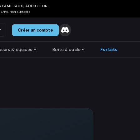
 FAMILIAUX, ADDICTION…
(APPEL NON SURTAXÉ)
r
Créer un compte
oueurs & équipes
Boîte à outils
Forfaits