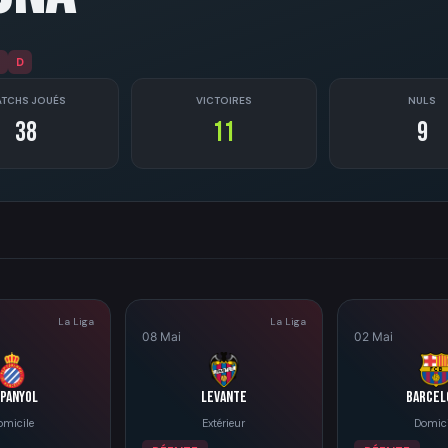
D
TCHS JOUÉS
VICTOIRES
NULS
38
11
9
La Liga
La Liga
08 Mai
02 Mai
panyol
Levante
Barcel
omicile
Extérieur
Domici