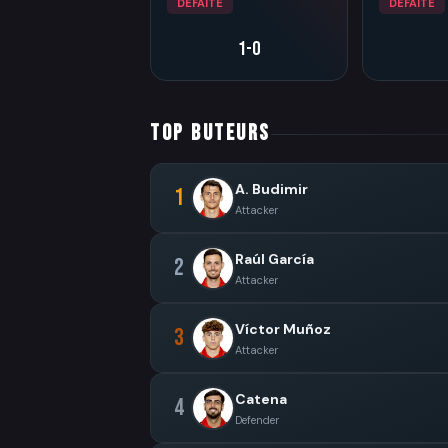
DÉFAITE
DÉFAITE
1-0
TOP BUTEURS
A. Budimir
1
Attacker
Raúl García
2
Attacker
Víctor Muñoz
3
Attacker
Catena
4
Defender