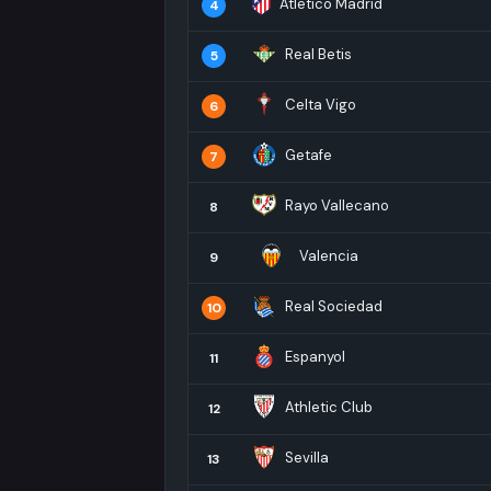
Atletico Madrid
4
Real Betis
5
Celta Vigo
6
Getafe
7
Rayo Vallecano
8
Valencia
9
Real Sociedad
10
Espanyol
11
Athletic Club
12
Sevilla
13