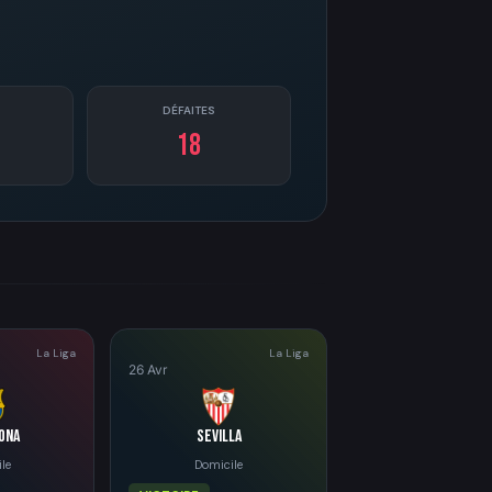
DÉFAITES
18
La Liga
La Liga
26 Avr
ona
Sevilla
le
Domicile