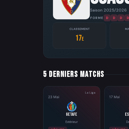
Saison 2025/2026
FORME
D
D
D
D
CLASSEMENT
MA
17
e
5 derniers matchs
La Liga
23 Mai
17 Mai
Getafe
Es
Extérieur
D