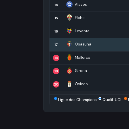
Alaves
14
Elche
15
Levante
16
Osasuna
17
Mallorca
18
Girona
19
Oviedo
20
Ligue des Champions
Qualif. UCL