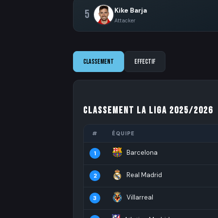
Kike Barja
5
Attacker
Classement
Effectif
Classement La Liga 2025/2026
#
ÉQUIPE
Barcelona
1
Real Madrid
2
Villarreal
3