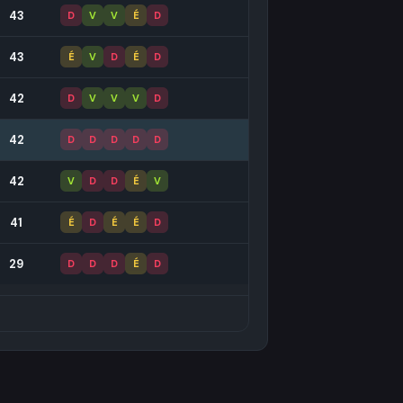
43
D
V
V
É
D
43
É
V
D
É
D
42
D
V
V
V
D
42
D
D
D
D
D
42
V
D
D
É
V
41
É
D
É
É
D
29
D
D
D
É
D