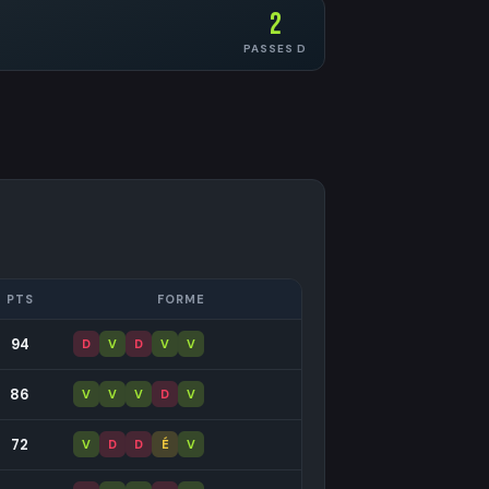
2
PASSES D
PTS
FORME
94
D
V
D
V
V
86
V
V
V
D
V
72
V
D
D
É
V