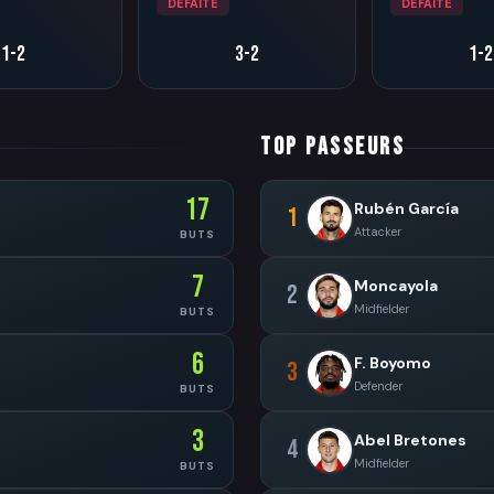
DÉFAITE
DÉFAITE
1-2
3-2
1-2
TOP PASSEURS
17
Rubén García
1
Attacker
BUTS
7
Moncayola
2
Midfielder
BUTS
6
F. Boyomo
3
Defender
BUTS
3
Abel Bretones
4
Midfielder
BUTS