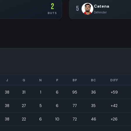
2
Catena
5
Defender
BUTS
J
G
N
P
BP
BC
DIFF
38
31
1
6
95
36
+59
38
27
5
6
77
35
+42
38
22
6
10
72
46
+26