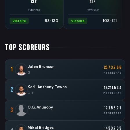
CLE
CLE
Extérieur
Extérieur
93-130
108-121
Victoire
Victoire
TOP SCOREURS
Jalen Brunson
25.7
3.2
6.6
1
G
PTS
REB
PAS
Karl-Anthony Towns
19.2
11.5
3.4
2
C-F
PTS
REB
PAS
O.G. Anunoby
17.1
5.5
2.1
3
F
PTS
REB
PAS
Mikal Bridges
14.5
3.7
3.5