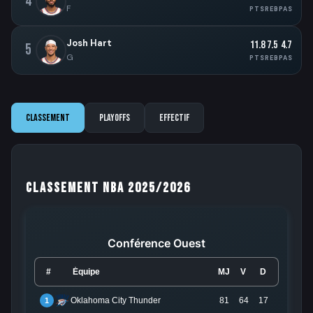
4
F
PTS
REB
PAS
Josh Hart
11.8
7.5
4.7
5
G
PTS
REB
PAS
Classement
Playoffs
Effectif
Classement NBA 2025/2026
Conférence Ouest
#
Équipe
MJ
V
D
Oklahoma City Thunder
81
64
17
1