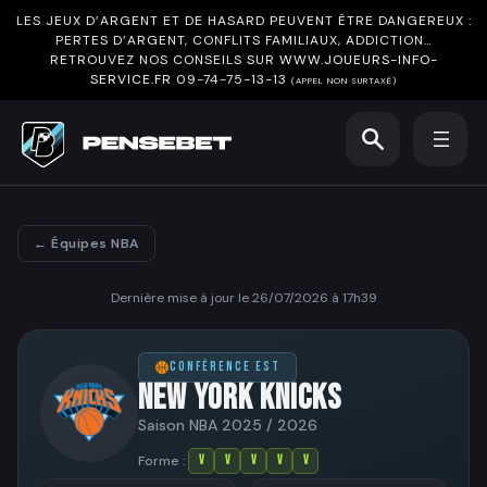
LES JEUX D’ARGENT ET DE HASARD PEUVENT ÊTRE DANGEREUX :
PERTES D’ARGENT, CONFLITS FAMILIAUX, ADDICTION…
RETROUVEZ NOS CONSEILS SUR
WWW.JOUEURS-INFO-
SERVICE.FR
09-74-75-13-13
(APPEL NON SURTAXÉ)
← Équipes NBA
Dernière mise à jour le 26/07/2026 à 17h39
CONFÉRENCE EST
NEW YORK KNICKS
Saison NBA 2025 / 2026
Forme :
V
V
V
V
V