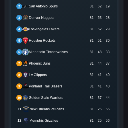
San Antonio Spurs
81
62
19
2
Denver Nuggets
81
53
28
3
Los Angeles Lakers
81
52
29
4
Houston Rockets
81
51
30
5
Minnesota Timberwolves
81
48
33
6
Phoenix Suns
81
44
37
7
LA Clippers
81
41
40
8
Portland Trail Blazers
81
41
40
9
Golden State Warriors
81
37
44
10
11
New Orleans Pelicans
81
26
55
12
Memphis Grizzlies
81
25
56