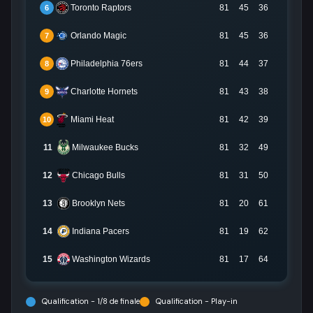
Toronto Raptors
81
45
36
6
Orlando Magic
81
45
36
7
Philadelphia 76ers
81
44
37
8
Charlotte Hornets
81
43
38
9
Miami Heat
81
42
39
10
11
Milwaukee Bucks
81
32
49
12
Chicago Bulls
81
31
50
13
Brooklyn Nets
81
20
61
14
Indiana Pacers
81
19
62
15
Washington Wizards
81
17
64
Qualification - 1/8 de finale
Qualification - Play-in