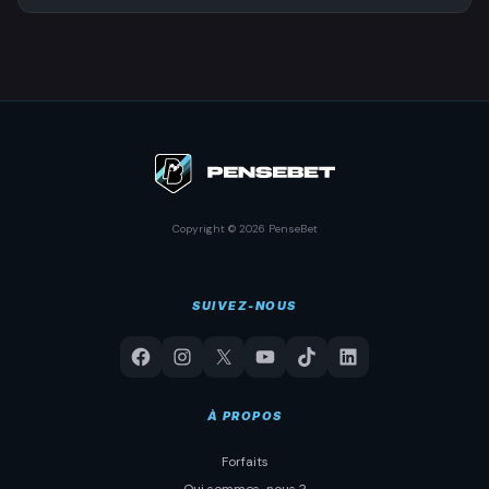
Copyright © 2026 PenseBet
SUIVEZ-NOUS
À PROPOS
Forfaits
Qui sommes-nous ?