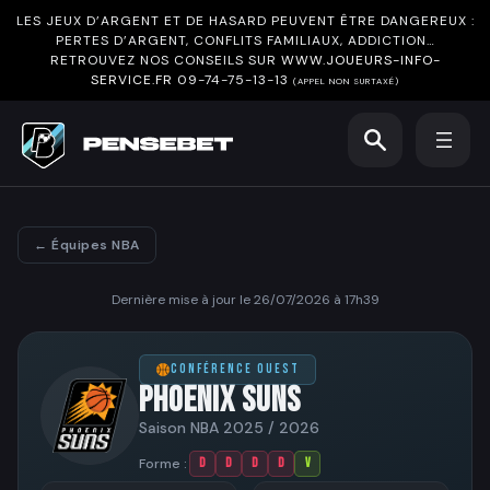
LES JEUX D’ARGENT ET DE HASARD PEUVENT ÊTRE DANGEREUX :
PERTES D’ARGENT, CONFLITS FAMILIAUX, ADDICTION…
RETROUVEZ NOS CONSEILS SUR
WWW.JOUEURS-INFO-
SERVICE.FR
09-74-75-13-13
(APPEL NON SURTAXÉ)
← Équipes NBA
Dernière mise à jour le 26/07/2026 à 17h39
CONFÉRENCE OUEST
PHOENIX SUNS
Saison NBA 2025 / 2026
Forme :
D
D
D
D
V