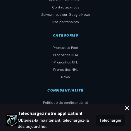
Contactez-nous
Suivez-nous sur Google News
Nos partenaires
CATÉGORIES
Pronostics Foot
Pronostics NBA
Pronostics NFL
Pronostics NHL
News
CONFIDENTIALITÉ
Politique de confidentialité
×
Conditions générales d'utilisation
Téléchargez notre application!
Obtenez-la maintenant, téléchargez-la
Télécharger
dès aujourd'hui.