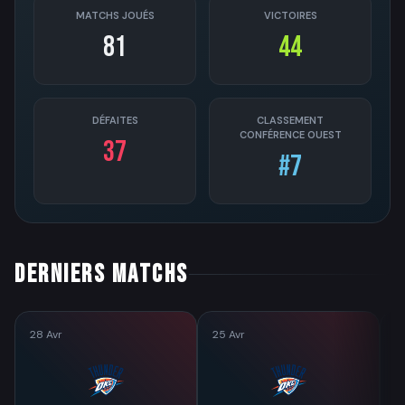
MATCHS JOUÉS
VICTOIRES
81
44
DÉFAITES
CLASSEMENT
CONFÉRENCE OUEST
37
#7
Derniers matchs
28 Avr
25 Avr
2