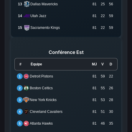
13
Dallas Mavericks
81
25
56
14
Utah Jazz
81
22
59
15
Sacramento Kings
81
22
59
Conférence Est
#
Équipe
MJ
V
D
Detroit Pistons
81
59
22
1
Boston Celtics
81
55
26
2
New York Knicks
81
53
28
3
Cleveland Cavaliers
81
51
30
4
Atlanta Hawks
81
46
35
5