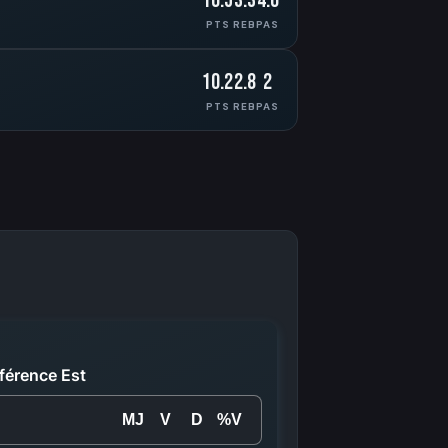
10.5
3.3
4.6
PTS
REB
PAS
10.2
2.8
2
PTS
REB
PAS
férence Est
MJ
V
D
%V