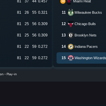
81
37
44
0.457
Miami Heat
10
81
26
55
0.321
11
Milwaukee Bucks
81
25
56
0.309
12
Chicago Bulls
81
25
56
0.309
13
Brooklyn Nets
81
22
59
0.272
14
Indiana Pacers
81
22
59
0.272
15
Washington Wizard
on - Play-in