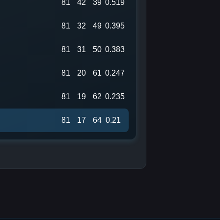
81
42
39
0.519
81
32
49
0.395
81
31
50
0.383
81
20
61
0.247
81
19
62
0.235
s
81
17
64
0.21