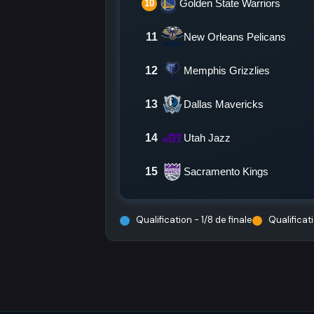
Golden State Warriors
10
11
New Orleans Pelicans
12
Memphis Grizzlies
13
Dallas Mavericks
14
Utah Jazz
15
Sacramento Kings
Qualification - 1/8 de finale
Qualificati