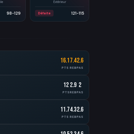
le
Extérieur
98-129
121-115
Défaite
16.1
7.4
2.6
PTS
REB
PAS
12
2.9
2
PTS
REB
PAS
11.7
4.3
2.6
PTS
REB
PAS