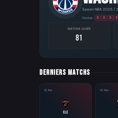
Saison NBA 2025 / 
Forme :
D
D
D
D
MATCHS JOUÉS
81
Derniers matchs
12 Avr
10 Avr
CLE