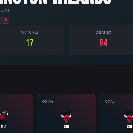
2026
D
VICTOIRES
DÉFAITES
17
64
09 Avr
07 Avr
MIA
CHI
CHI