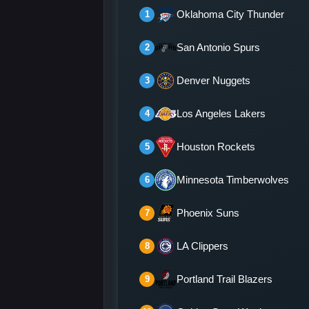
Oklahoma City Thunder
1
San Antonio Spurs
2
Denver Nuggets
3
Los Angeles Lakers
4
Houston Rockets
5
Minnesota Timberwolves
6
Phoenix Suns
7
LA Clippers
8
Portland Trail Blazers
9