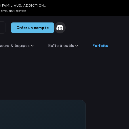
 FAMILIAUX, ADDICTION…
(APPEL NON SURTAXÉ)
r
Créer un compte
oueurs & équipes
Boîte à outils
Forfaits