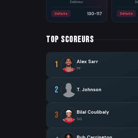
Extérieur
D
130-117
Défaite
Défaite
TOP SCOREURS
Alex Sarr
1
PF
2
T. Johnson
Bilal Coulibaly
3
SG
Bub Carrington