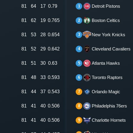
81
64
17
0.79
Detroit Pistons
1
81
62
19
0.765
Boston Celtics
2
81
53
28
0.654
New York Knicks
3
81
52
29
0.642
Cleveland Cavaliers
4
81
51
30
0.63
Atlanta Hawks
5
81
48
33
0.593
Toronto Raptors
6
81
44
37
0.543
Orlando Magic
7
81
41
40
0.506
Philadelphia 76ers
8
81
41
40
0.506
Charlotte Hornets
9