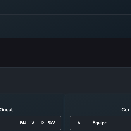
Ouest
Con
MJ
V
D
%V
#
Équipe