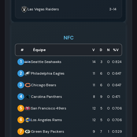
Las Vegas Raiders
3-14
NFC
Équipe
#
V
D
N
%V
1
Seattle Seahawks
14
3
0
0.824
2
Philadelphia Eagles
11
6
0
0.647
3
Chicago Bears
11
6
0
0.647
4
Carolina Panthers
8
9
0
0.471
5
San Francisco 49ers
12
5
0
0.706
6
Los Angeles Rams
12
5
0
0.706
7
Green Bay Packers
9
7
1
0.529