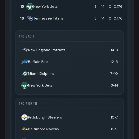
15
New York Jets
3
14
0
0.176
16
Tennessee Titans
3
14
0
0.176
AFC EAST
New England Patriots
14-3
Buffalo Bills
12-5
Miami Dolphins
7-10
New York Jets
3-14
AFC NORTH
Pittsburgh Steelers
10-7
Baltimore Ravens
8-9