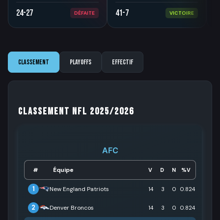
24-27
41-7
1
DÉFAITE
VICTOIRE
Classement
Playoffs
Effectif
Classement NFL 2025/2026
AFC
Équipe
#
V
D
N
%V
1
New England Patriots
14
3
0
0.824
2
Denver Broncos
14
3
0
0.824