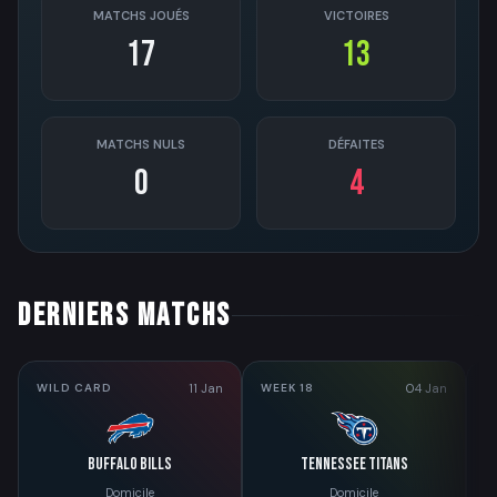
MATCHS JOUÉS
VICTOIRES
17
13
MATCHS NULS
DÉFAITES
0
4
DERNIERS MATCHS
11 Jan
04 Jan
WILD CARD
WEEK 18
W
Buffalo Bills
Tennessee Titans
Domicile
Domicile