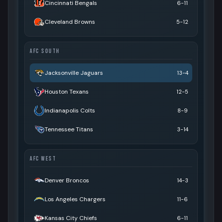
Cincinnati Bengals
6-11
Cleveland Browns
5-12
AFC SOUTH
Jacksonville Jaguars
13-4
Houston Texans
12-5
Indianapolis Colts
8-9
Tennessee Titans
3-14
AFC WEST
Denver Broncos
14-3
Los Angeles Chargers
11-6
Kansas City Chiefs
6-11