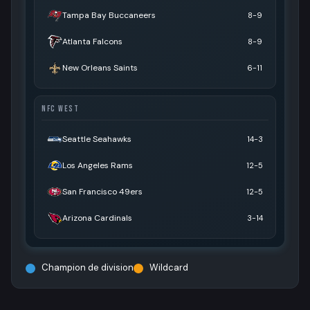
Tampa Bay Buccaneers
8-9
Atlanta Falcons
8-9
New Orleans Saints
6-11
NFC WEST
Seattle Seahawks
14-3
Los Angeles Rams
12-5
San Francisco 49ers
12-5
Arizona Cardinals
3-14
Champion de division
Wildcard