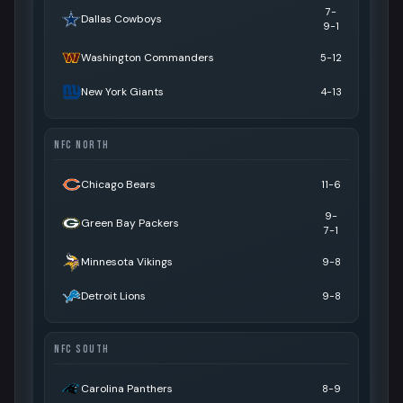
7-
Dallas Cowboys
9-1
Washington Commanders
5-12
New York Giants
4-13
NFC NORTH
Chicago Bears
11-6
9-
Green Bay Packers
7-1
Minnesota Vikings
9-8
Detroit Lions
9-8
NFC SOUTH
Carolina Panthers
8-9