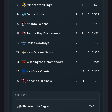
8
Minnesota Vikings
9
8
0
0.529
9
Detroit Lions
9
8
0
0.529
10
Atlanta Falcons
8
9
0
0.471
11
Tampa Bay Buccaneers
8
9
0
0.471
12
Dallas Cowboys
7
9
1
0.412
13
New Orleans Saints
6
11
0
0.353
14
Washington Commanders
5
12
0
0.294
15
New York Giants
4
13
0
0.235
16
Arizona Cardinals
3
14
0
0.176
NFC EAST
Philadelphia Eagles
11-6