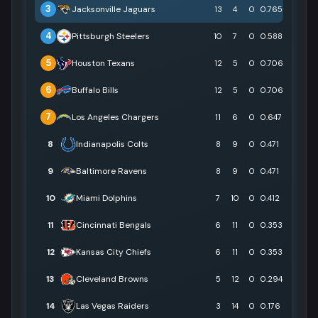
3
Jacksonville Jaguars
13
4
0
0.765
4
Pittsburgh Steelers
10
7
0
0.588
5
Houston Texans
12
5
0
0.706
6
Buffalo Bills
12
5
0
0.706
7
Los Angeles Chargers
11
6
0
0.647
8
Indianapolis Colts
8
9
0
0.471
9
Baltimore Ravens
8
9
0
0.471
10
Miami Dolphins
7
10
0
0.412
11
Cincinnati Bengals
6
11
0
0.353
12
Kansas City Chiefs
6
11
0
0.353
13
Cleveland Browns
5
12
0
0.294
14
Las Vegas Raiders
3
14
0
0.176