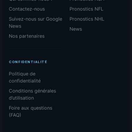
Contactez-nous
Pronostics NFL
Suivez-nous sur Google
Pronostics NHL
News
News
Nos partenaires
CONFIDENTIALITÉ
Politique de
confidentialité
Conditions générales
d’utilisation
Foire aux questions
(FAQ)