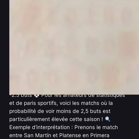
Antisèche FOOT efficace
pronos : Under 2.5 buts – Stat
sur la saison – 17/03/2025
Mar 17, 2025
—
La rédaction PenseBet
par
dans
Antisèches
, 
FOOT
Explication des tendances de buts au FOOT :
-2.5 buts
Pour les amateurs de statistiques
et de paris sportifs, voici les matchs où la
probabilité de voir moins de 2,5 buts est
particulièrement élevée cette saison !
Exemple d’interprétation : Prenons le match
entre San Martín et Platense en Primera