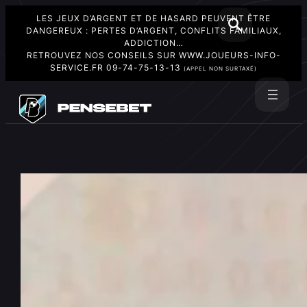
LES JEUX D’ARGENT ET DE HASARD PEUVENT ÊTRE
DANGEREUX : PERTES D’ARGENT, CONFLITS FAMILIAUX,
ADDICTION…
RETROUVEZ NOS CONSEILS SUR
WWW.JOUEURS-INFO-
SERVICE.FR
09-74-75-13-13
(APPEL NON SURTAXÉ)
Aller
au
Rechercher
contenu