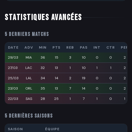
STATISTIQUES AVANCÉES
5 DERNIERS MATCHS
DATE
ADV
MIN
PTS
REB
PAS
INT
CTR
PER
29/03
MIA
36
15
3
10
0
0
2
27/03
LAC
32
13
1
10
1
1
2
25/03
LAL
34
14
2
19
0
0
2
23/03
ORL
35
13
7
14
0
0
2
22/03
SAS
28
25
1
7
1
0
1
5 DERNIÈRES SAISONS
SAISON
ÉQUIPE