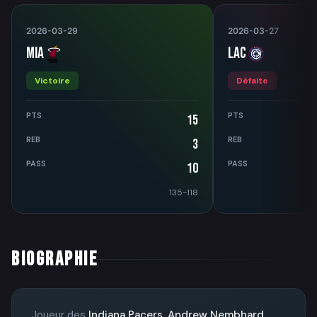
2026-03-29
2026-03-27
MIA
LAC
Victoire
Défaite
PTS
PTS
15
REB
REB
3
PASS
PASS
10
135-118
BIOGRAPHIE
Joueur des
Indiana Pacers
,
Andrew Nembhard