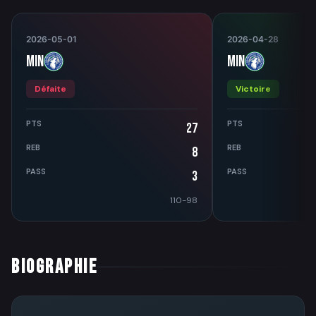
2026-05-01
2026-04-28
MIN
MIN
Défaite
Victoire
PTS
PTS
27
REB
REB
8
PASS
PASS
3
110-98
BIOGRAPHIE