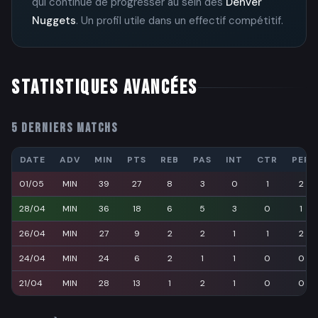
qui continue de progresser au sein des
Denver
Nuggets
. Un profil utile dans un effectif compétitif.
STATISTIQUES AVANCÉES
5 DERNIERS MATCHS
DATE
ADV
MIN
PTS
REB
PAS
INT
CTR
PER
01/05
MIN
39
27
8
3
0
1
2
28/04
MIN
36
18
6
5
3
0
1
26/04
MIN
27
9
2
2
1
1
2
24/04
MIN
24
6
2
1
1
0
0
21/04
MIN
28
13
1
2
1
0
0