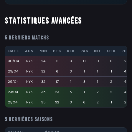
STATISTIQUES AVANCÉES
5 DERNIERS MATCHS
DATE
ADV
MIN
PTS
REB
PAS
INT
CTR
PER
30/04
NYK
24
11
3
0
0
0
2
29/04
NYK
32
6
3
1
1
1
4
25/04
NYK
32
17
1
3
1
2
4
23/04
NYK
35
23
5
1
2
2
4
21/04
NYK
35
32
3
6
2
1
2
5 DERNIÈRES SAISONS