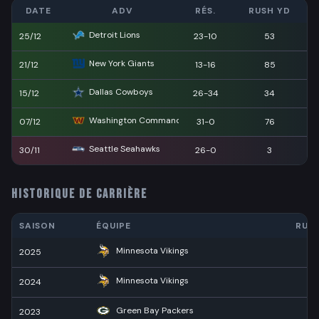
DATE
ADV
RÉS.
RUSH YD
Detroit Lions
25/12
23-10
53
New York Giants
21/12
13-16
85
Dallas Cowboys
15/12
26-34
34
Washington Commanders
07/12
31-0
76
Seattle Seahawks
30/11
26-0
3
HISTORIQUE DE CARRIÈRE
SAISON
ÉQUIPE
RUS
Minnesota Vikings
2025
5
Minnesota Vikings
2024
11
Green Bay Packers
2023
6