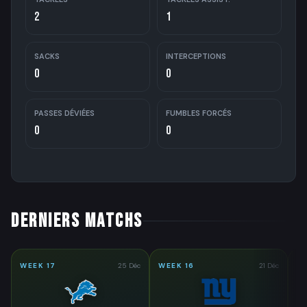
2
1
SACKS
INTERCEPTIONS
0
0
PASSES DÉVIÉES
FUMBLES FORCÉS
0
0
DERNIERS MATCHS
WEEK 17
25 Déc
WEEK 16
21 Déc
WE