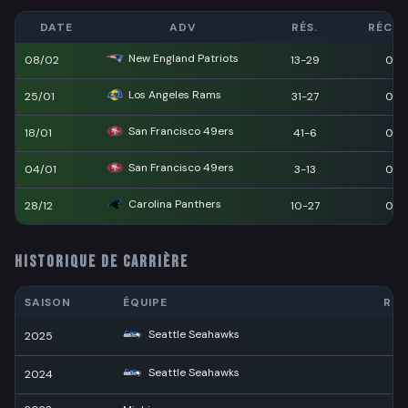
DATE
ADV
RÉS.
RÉCEP
New England Patriots
08/02
13-29
0
Los Angeles Rams
25/01
31-27
0
San Francisco 49ers
18/01
41-6
0
San Francisco 49ers
04/01
3-13
0
Carolina Panthers
28/12
10-27
0
HISTORIQUE DE CARRIÈRE
SAISON
ÉQUIPE
RÉC
Seattle Seahawks
2025
5
Seattle Seahawks
2024
3