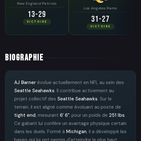
New England Patriots
Los Angeles Rams
13-29
31-27
VICTOIRE
VICTOIRE
BIOGRAPHIE
AJ Barner
évolue actuellement en NFL au sein des
Seattle Seahawks
. Il contribue activement au
projet collectif des
Seattle Seahawks
. Sur le
terrain, il est aligné comme évoluant au poste de
tight end
, mesurant
6' 6"
, pour un poids de
251 lbs
.
Ce gabarit lui confère un avantage physique certain
dans les duels. Formé à
Michigan
, il a développé les
bases qui lui ont permis d'atteindre le plus haut