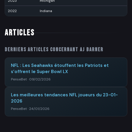
2023
Michigan
2
2022
Indiana
2
ARTICLES
Derniers articles concernant
AJ Barner
NFL : Les Seahawks étouffent les Patriots et
s’offrent le Super Bowl LX
PenseBet · 09/02/2026
Les meilleures tendances NFL joueurs du 23-01-
2026
PenseBet · 24/01/2026