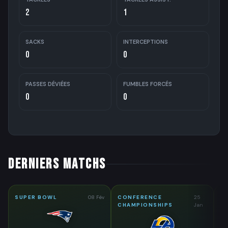
2
1
SACKS
INTERCEPTIONS
0
0
PASSES DÉVIÉES
FUMBLES FORCÉS
0
0
DERNIERS MATCHS
SUPER BOWL
08 Fév
CONFERENCE
25
D
CHAMPIONSHIPS
Jan