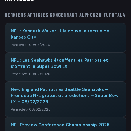
Derniers articles concernant
Alphonzo Tuputala
NFL : Kenneth Walker III, la nouvelle recrue de
Kansas City
PenseBet · 09/03/2026
NFL : Les Seahawks étouffent les Patriots et
s’offrent le Super Bowl LX
PenseBet · 09/02/2026
New England Patriots vs Seattle Seahawks –
Pronostic NFL gratuit et prédictions – Super Bowl
LX – 08/02/2026
PenseBet · 06/02/2026
NFL Preview Conference Championship 2025