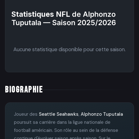
Statistiques NFL
de Alphonzo
Tuputala — Saison 2025/2026
Aucune statistique disponible pour cette saison.
BIOGRAPHIE
Joueur des
Seattle Seahawks
,
Alphonzo Tuputala
poursuit sa carrière dans la ligue nationale de
football américain. Son rôle au sein de la défense
continue d'évoluer saison après saison. Sur le