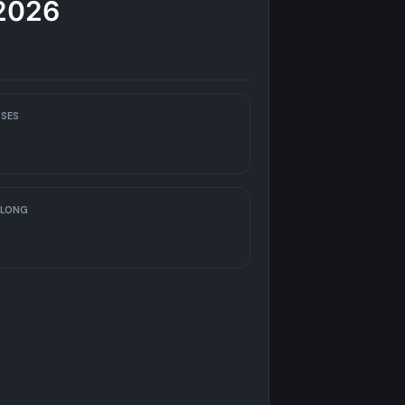
/2026
SES
 LONG