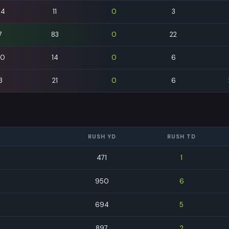
24
11
0
3
7
83
0
22
10
14
0
6
3
21
0
6
RUSH YD
RUSH TD
471
1
950
6
694
5
897
2