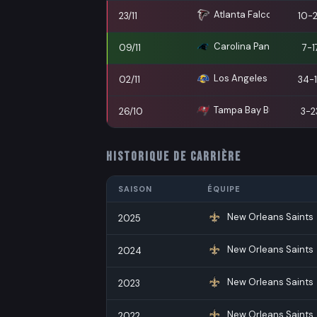
Atlanta Falcons
23/11
10-
Carolina Panthers
09/11
7-1
Los Angeles Rams
02/11
34-
Tampa Bay Buccaneers
26/10
3-2
HISTORIQUE DE CARRIÈRE
SAISON
ÉQUIPE
New Orleans Saints
2025
New Orleans Saints
2024
New Orleans Saints
2023
New Orleans Saints
2022