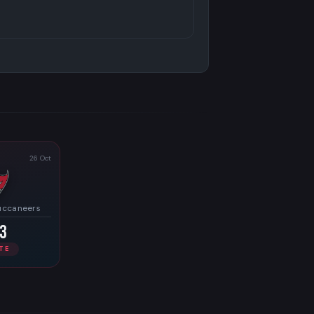
26 Oct
uccaneers
3
TE