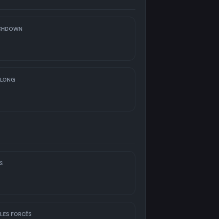
CHDOWN
 LONG
S
LES FORCÉS