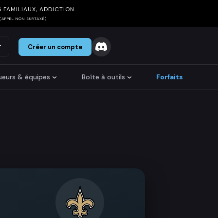
 FAMILIAUX, ADDICTION…
(APPEL NON SURTAXÉ)
r
Créer un compte
oueurs & équipes
Boîte à outils
Forfaits