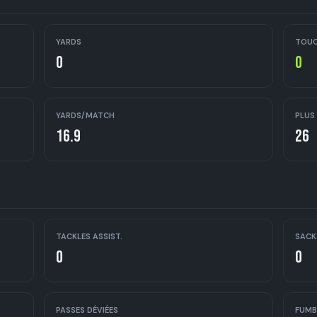
YARDS
TOU
0
0
YARDS/MATCH
PLUS
16.9
26
TACKLES ASSIST.
SACK
0
0
PASSES DÉVIÉES
FUMB