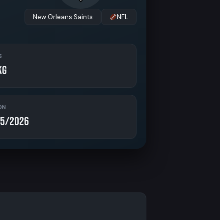
New Orleans Saints
NFL
S
kg
ON
5/2026