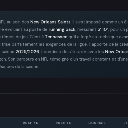
NFL au sein des
New Orleans Saints
. Il s'est imposé comme un é
omme évoluant au poste de
running back
, mesurant
5' 10"
, pour un
ystèmes de jeu. C'est à
Tennessee
qu'il a forgé sa technique avan
trise parfaitement les exigences de la ligue. Il apporte de la créa
la saison
2025/2026
, il continue de s'illustrer avec les
New Orlean
tch. Son parcours en NFL témoigne d'un travail constant et d'une
éances de la saison.
.
RUSH YD
RUSH TD
COURSES
RE