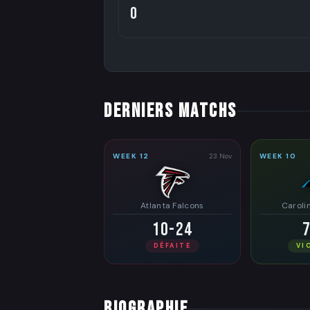
0
DERNIERS MATCHS
WEEK 12
23 Nov
WEEK 10
Atlanta Falcons
Caroli
10-24
DÉFAITE
VI
BIOGRAPHIE