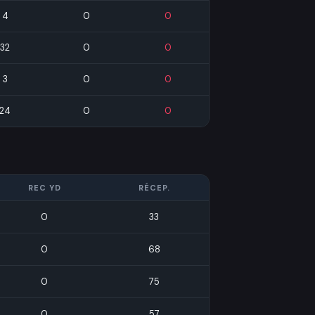
4
0
0
32
0
0
3
0
0
24
0
0
REC YD
RÉCEP.
0
33
0
68
0
75
0
57