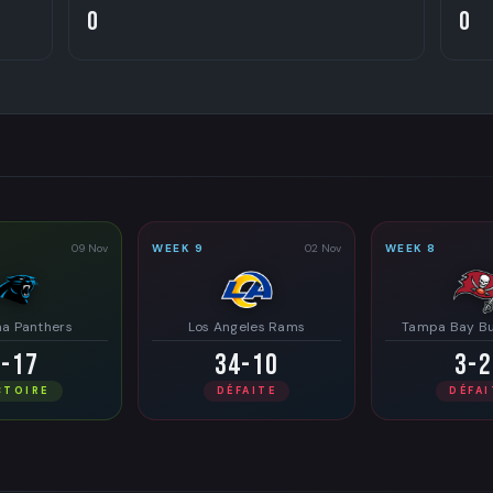
0
0
09 Nov
WEEK 9
02 Nov
WEEK 8
na Panthers
Los Angeles Rams
Tampa Bay B
7-17
34-10
3-2
CTOIRE
DÉFAITE
DÉFAI