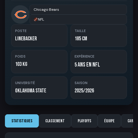
Chicago Bears
NFL
POSTE
TAILLE
Linebacker
185 cm
POIDS
EXPÉRIENCE
103 kg
ans en NFL
5
UNIVERSITÉ
SAISON
Oklahoma State
2025/2026
Statistiques
Classement
Playoffs
Équipe
Carriè