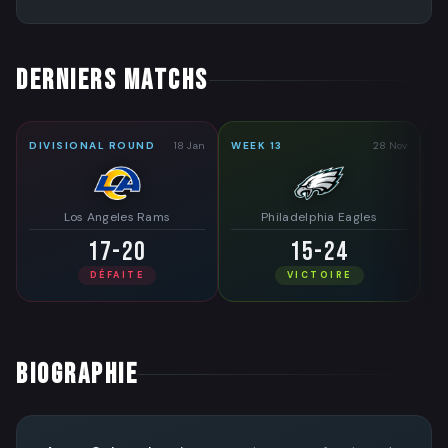
DERNIERS MATCHS
DIVISIONAL ROUND
18 Jan
WEEK 13
28 Nov
WE
Los Angeles Rams
Philadelphia Eagles
17-20
15-24
DÉFAITE
VICTOIRE
BIOGRAPHIE