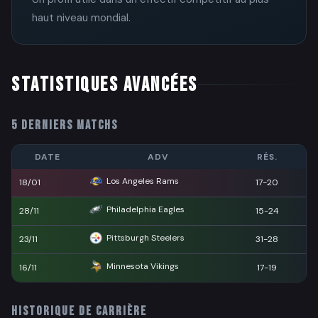
haut niveau mondial.
STATISTIQUES AVANCÉES
5 DERNIERS MATCHS
DATE
ADV
RÉS.
Los Angeles Rams
18/01
17-20
Philadelphia Eagles
28/11
15-24
Pittsburgh Steelers
23/11
31-28
Minnesota Vikings
16/11
17-19
HISTORIQUE DE CARRIÈRE