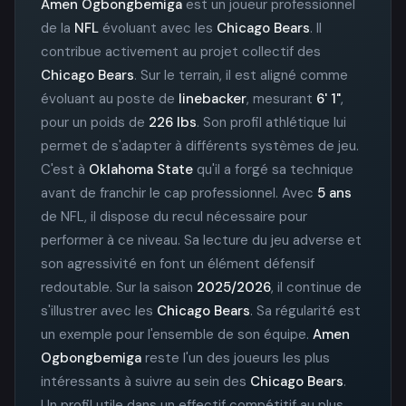
Amen Ogbongbemiga
est un joueur professionnel
de la
NFL
évoluant avec les
Chicago Bears
. Il
contribue activement au projet collectif des
Chicago Bears
. Sur le terrain, il est aligné comme
évoluant au poste de
linebacker
, mesurant
6' 1"
,
pour un poids de
226 lbs
. Son profil athlétique lui
permet de s'adapter à différents systèmes de jeu.
C'est à
Oklahoma State
qu'il a forgé sa technique
avant de franchir le cap professionnel. Avec
5 ans
de NFL, il dispose du recul nécessaire pour
performer à ce niveau. Sa lecture du jeu adverse et
son agressivité en font un élément défensif
redoutable. Sur la saison
2025/2026
, il continue de
s'illustrer avec les
Chicago Bears
. Sa régularité est
un exemple pour l'ensemble de son équipe.
Amen
Ogbongbemiga
reste l'un des joueurs les plus
intéressants à suivre au sein des
Chicago Bears
.
Un profil utile dans un effectif compétitif au plus