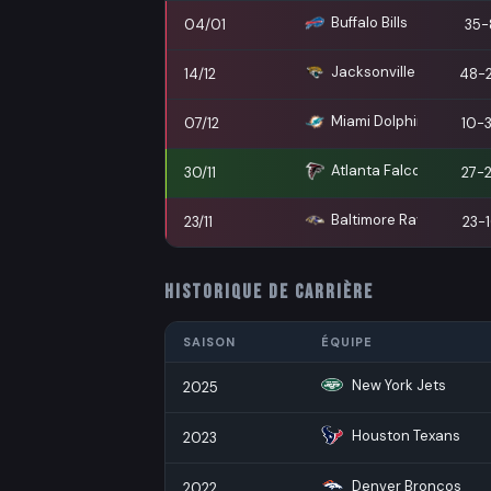
Buffalo Bills
04/01
35-
Jacksonville Jaguars
14/12
48-
Miami Dolphins
07/12
10-
Atlanta Falcons
30/11
27-
Baltimore Ravens
23/11
23-
HISTORIQUE DE CARRIÈRE
SAISON
ÉQUIPE
New York Jets
2025
Houston Texans
2023
Denver Broncos
2022