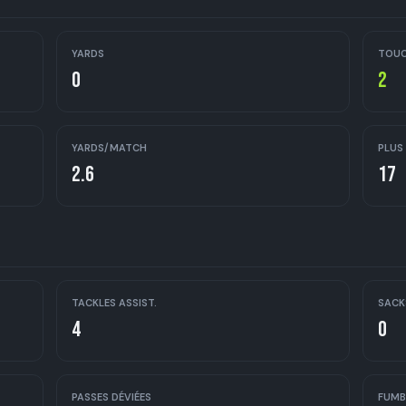
YARDS
TOU
0
2
YARDS/MATCH
PLUS
2.6
17
TACKLES ASSIST.
SACK
4
0
PASSES DÉVIÉES
FUMB