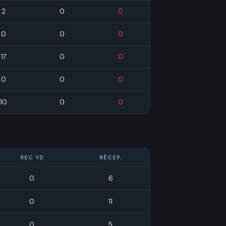
2
0
0
0
0
0
17
0
0
0
0
0
10
0
0
REC YD
RÉCEP.
0
6
0
11
0
5