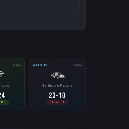
30 Nov
WEEK 12
23 Nov
alcons
Baltimore Ravens
24
23-10
IRE
DÉFAITE