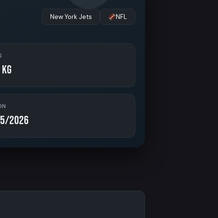
New York Jets
NFL
S
 kg
ON
5/2026