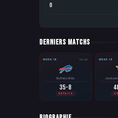
0
DERNIERS MATCHS
WEEK 18
04 Jan
WEEK 15
Buffalo Bills
Jacksonv
35-8
4
DÉFAITE
D
BIOGRAPHIE