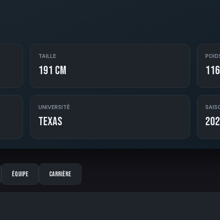
TAILLE
POID
191 cm
116
UNIVERSITÉ
SAIS
Texas
202
Équipe
Carrière