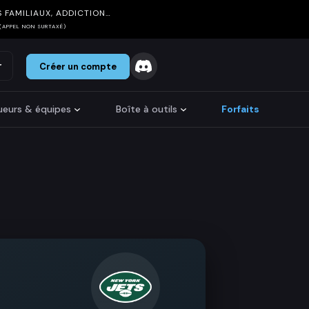
 FAMILIAUX, ADDICTION…
(APPEL NON SURTAXÉ)
r
Créer un compte
oueurs & équipes
Boîte à outils
Forfaits