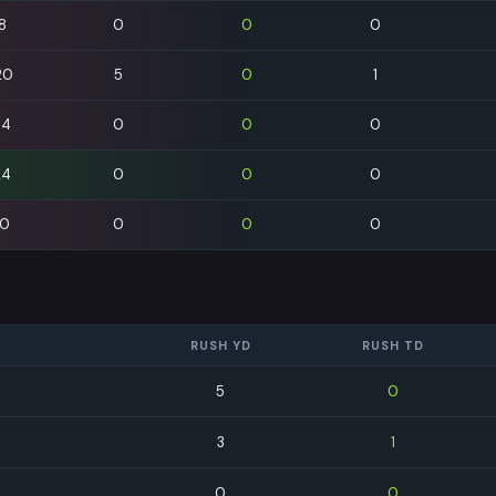
8
0
0
0
20
5
0
1
34
0
0
0
24
0
0
0
10
0
0
0
RUSH YD
RUSH TD
5
0
3
1
0
0