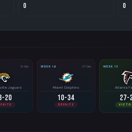
0
0
14 Déc
WEEK 14
07 Déc
WEEK 13
ille Jaguars
Miami Dolphins
Atlanta F
8-20
10-34
27-
ÉFAITE
DÉFAITE
VICTO