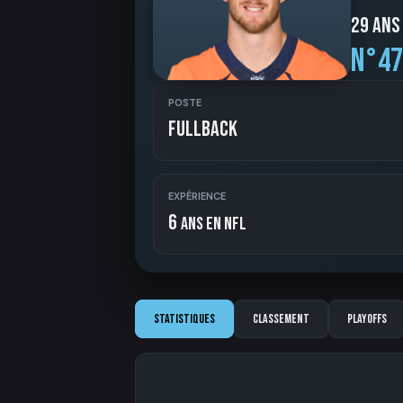
29 ans
N°47
POSTE
Fullback
EXPÉRIENCE
6
ans en NFL
Statistiques
Classement
Playoffs