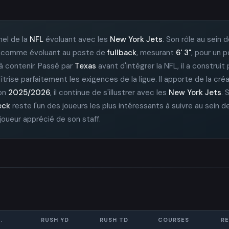
nel de la
NFL
évoluant avec les
New York Jets
. Son rôle au sein 
igné comme évoluant au poste de
fullback
, mesurant
6' 3"
, pour un 
e à contenir. Passé par
Texas
avant d'intégrer la NFL, il a construi
trise parfaitement les exigences de la ligue. Il apporte de la créa
son
2025/2026
, il continue de s'illustrer avec les
New York Jets
. 
eck
reste l'un des joueurs les plus intéressants à suivre au sein 
 joueur apprécié de son staff.
.
RUSH YD
RUSH TD
COURSES
RE