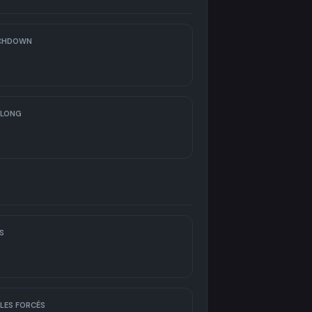
CHDOWN
 LONG
S
LES FORCÉS