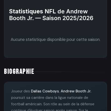
Statistiques NFL
de Andrew
Booth Jr. — Saison 2025/2026
Aucune statistique disponible pour cette saison.
BIOGRAPHIE
Joueur des
Dallas Cowboys
,
Andrew Booth Jr.
poursuit sa carrière dans la ligue nationale de
football américain. Son rôle au sein de la défense
continue d'évoluer saison après saison. Sur le