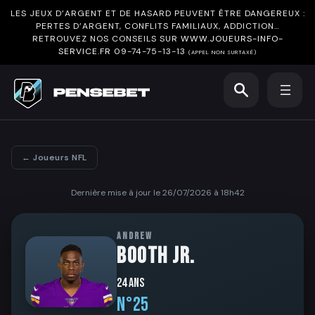
LES JEUX D’ARGENT ET DE HASARD PEUVENT ÊTRE DANGEREUX :
PERTES D’ARGENT, CONFLITS FAMILIAUX, ADDICTION…
RETROUVEZ NOS CONSEILS SUR
WWW.JOUEURS-INFO-
SERVICE.FR
09-74-75-13-13
(APPEL NON SURTAXÉ)
← Joueurs NFL
Dernière mise à jour le 26/07/2026 à 18h42
ANDREW
BOOTH JR.
24 ans
N°25