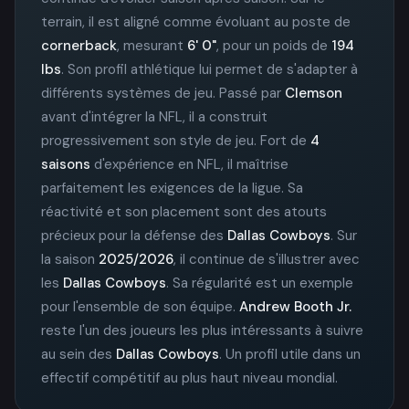
terrain, il est aligné comme évoluant au poste de
cornerback
, mesurant
6' 0"
, pour un poids de
194
lbs
. Son profil athlétique lui permet de s'adapter à
différents systèmes de jeu. Passé par
Clemson
avant d'intégrer la NFL, il a construit
progressivement son style de jeu. Fort de
4
saisons
d'expérience en NFL, il maîtrise
parfaitement les exigences de la ligue. Sa
réactivité et son placement sont des atouts
précieux pour la défense des
Dallas Cowboys
. Sur
la saison
2025/2026
, il continue de s'illustrer avec
les
Dallas Cowboys
. Sa régularité est un exemple
pour l'ensemble de son équipe.
Andrew Booth Jr.
reste l'un des joueurs les plus intéressants à suivre
au sein des
Dallas Cowboys
. Un profil utile dans un
effectif compétitif au plus haut niveau mondial.