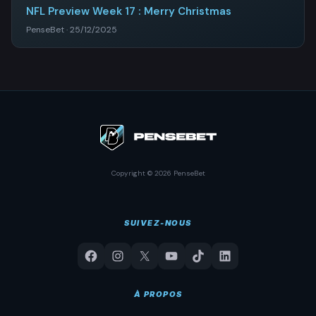
NFL Preview Week 17 : Merry Christmas
PenseBet · 25/12/2025
Copyright © 2026 PenseBet
SUIVEZ-NOUS
À PROPOS