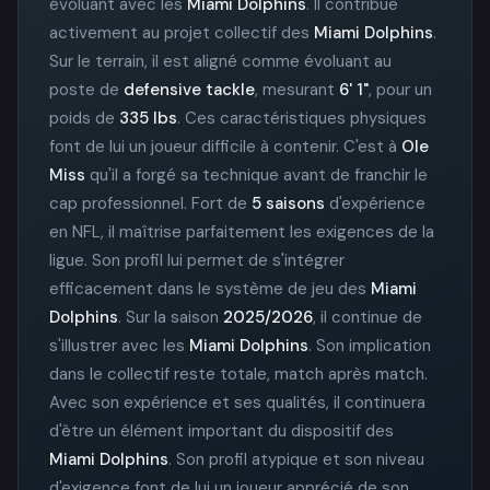
évoluant avec les
Miami Dolphins
. Il contribue
activement au projet collectif des
Miami Dolphins
.
Sur le terrain, il est aligné comme évoluant au
poste de
defensive tackle
, mesurant
6' 1"
, pour un
poids de
335 lbs
. Ces caractéristiques physiques
font de lui un joueur difficile à contenir. C'est à
Ole
Miss
qu'il a forgé sa technique avant de franchir le
cap professionnel. Fort de
5 saisons
d'expérience
en NFL, il maîtrise parfaitement les exigences de la
ligue. Son profil lui permet de s'intégrer
efficacement dans le système de jeu des
Miami
Dolphins
. Sur la saison
2025/2026
, il continue de
s'illustrer avec les
Miami Dolphins
. Son implication
dans le collectif reste totale, match après match.
Avec son expérience et ses qualités, il continuera
d'être un élément important du dispositif des
Miami Dolphins
. Son profil atypique et son niveau
d'exigence font de lui un joueur apprécié de son