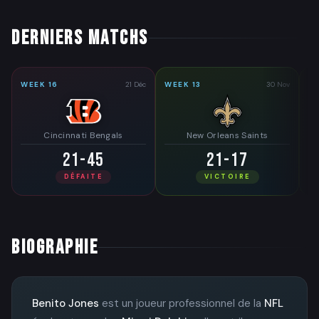
DERNIERS MATCHS
WEEK 16
21 Déc
WEEK 13
30 Nov
WE
Cincinnati Bengals
New Orleans Saints
21-45
21-17
DÉFAITE
VICTOIRE
BIOGRAPHIE
Benito Jones
est un joueur professionnel de la
NFL