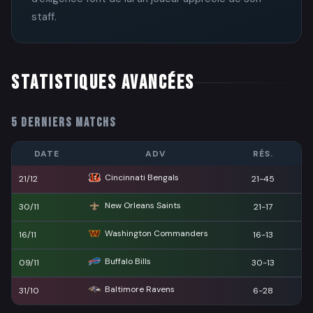
staff.
STATISTIQUES AVANCÉES
5 DERNIERS MATCHS
DATE
ADV
RÉS.
Cincinnati Bengals
21/12
21-45
New Orleans Saints
30/11
21-17
Washington Commanders
16/11
16-13
Buffalo Bills
09/11
30-13
Baltimore Ravens
31/10
6-28