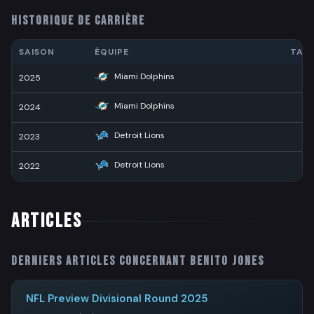
HISTORIQUE DE CARRIÈRE
SAISON
ÉQUIPE
TAC
Miami Dolphins
2025
1
Miami Dolphins
2024
2
Detroit Lions
2023
2
Detroit Lions
2022
1
ARTICLES
Derniers articles concernant
Benito Jones
NFL Preview Divisional Round 2025