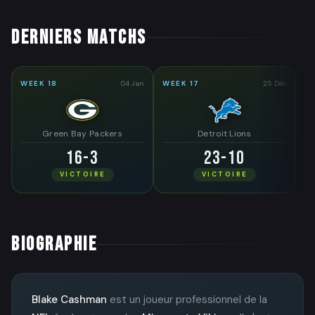
DERNIERS MATCHS
WEEK 18
04 Jan
WEEK 17
25 Déc
WE
Green Bay Packers
Detroit Lions
16-3
23-10
VICTOIRE
VICTOIRE
BIOGRAPHIE
Blake Cashman
est un joueur professionnel de la