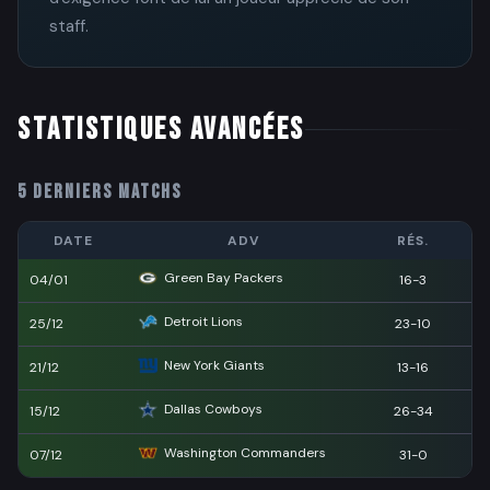
staff.
STATISTIQUES AVANCÉES
5 DERNIERS MATCHS
DATE
ADV
RÉS.
Green Bay Packers
04/01
16-3
Detroit Lions
25/12
23-10
New York Giants
21/12
13-16
Dallas Cowboys
15/12
26-34
Washington Commanders
07/12
31-0