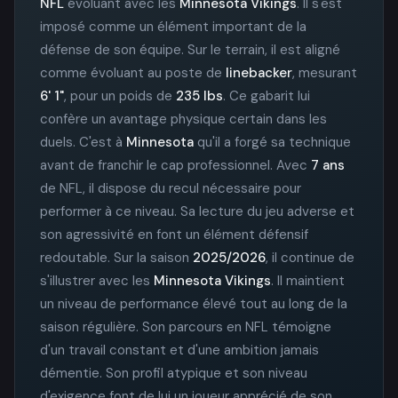
NFL
évoluant avec les
Minnesota Vikings
. Il s'est
imposé comme un élément important de la
défense de son équipe. Sur le terrain, il est aligné
comme évoluant au poste de
linebacker
, mesurant
6' 1"
, pour un poids de
235 lbs
. Ce gabarit lui
confère un avantage physique certain dans les
duels. C'est à
Minnesota
qu'il a forgé sa technique
avant de franchir le cap professionnel. Avec
7 ans
de NFL, il dispose du recul nécessaire pour
performer à ce niveau. Sa lecture du jeu adverse et
son agressivité en font un élément défensif
redoutable. Sur la saison
2025/2026
, il continue de
s'illustrer avec les
Minnesota Vikings
. Il maintient
un niveau de performance élevé tout au long de la
saison régulière. Son parcours en NFL témoigne
d'un travail constant et d'une ambition jamais
démentie. Son profil atypique et son niveau
d'exigence font de lui un joueur apprécié de son