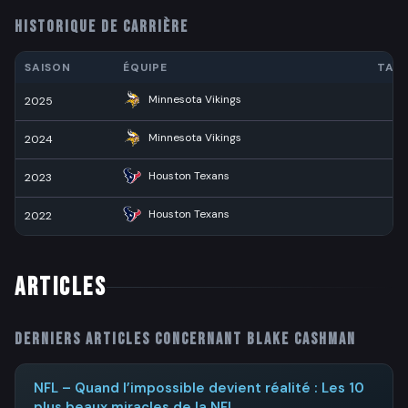
HISTORIQUE DE CARRIÈRE
SAISON
ÉQUIPE
TAC
Minnesota Vikings
2025
14
Minnesota Vikings
2024
11
Houston Texans
2023
10
Houston Texans
2022
2
ARTICLES
Derniers articles concernant
Blake Cashman
NFL – Quand l’impossible devient réalité : Les 10
plus beaux miracles de la NFL