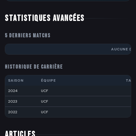
STATISTIQUES AVANCÉES
5 DERNIERS MATCHS
AUCUNE DO
HISTORIQUE DE CARRIÈRE
SAISON
ÉQUIPE
TAC
2024
UCF
1
2023
UCF
2
2022
UCF
3
ARTICLES