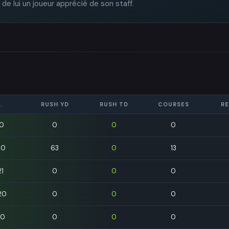
de lui un joueur apprécié de son staff.
.
RUSH YD
RUSH TD
COURSES
RE
0
0
0
0
30
63
0
13
21
0
0
0
20
0
0
0
20
0
0
0