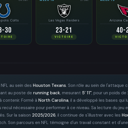
apolis Colts
Las Vegas Raiders
Arizona Ca
8-30
23-21
40-
CTOIRE
VICTOIRE
VICTO
 NFL au sein des
Houston Texans
. Son rôle au sein de l'attaque 
luant au poste de
running back
, mesurant
5' 11"
, pour un poids de
e à contenir. Formé à
North Carolina
, il a développé les bases qui 
u recul nécessaire pour performer à ce niveau. Sa lecture du jeu 
és. Sur la saison
2025/2026
, il continue de s'illustrer avec les
Ho
tch. Son parcours en NFL témoigne d'un travail constant et d'une