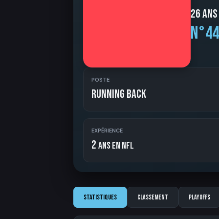
26 ans
N°44
POSTE
Running Back
EXPÉRIENCE
2
ans en NFL
Statistiques
Classement
Playoffs