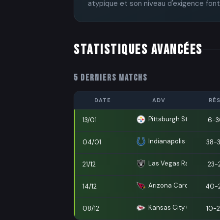
atypique et son niveau d'exigence font 
STATISTIQUES AVANCÉES
5 DERNIERS MATCHS
DATE
ADV
RÉS
Pittsburgh Steelers
13/01
6-3
Indianapolis Colts
04/01
38-
Las Vegas Raiders
21/12
23-
Arizona Cardinals
14/12
40-
Kansas City Chiefs
08/12
10-