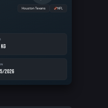
Houston Texans
NFL
S
 kg
ON
5/2026