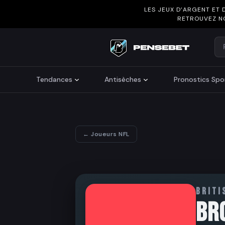
LES JEUX D’ARGENT ET 
RETROUVEZ N
Re
Search
Tendances
Antisèches
Pronostics Spor
← Joueurs NFL
BRITI
BR