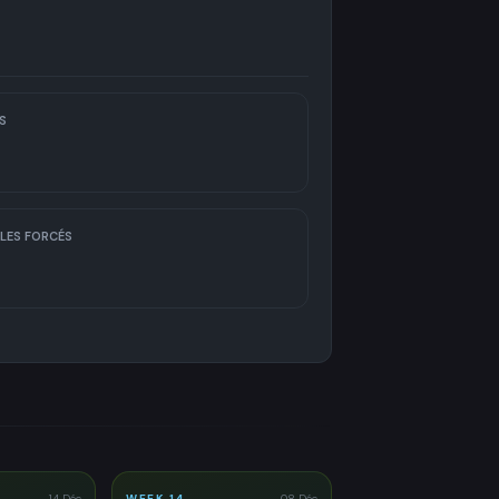
S
LES FORCÉS
14 Déc
WEEK 14
08 Déc