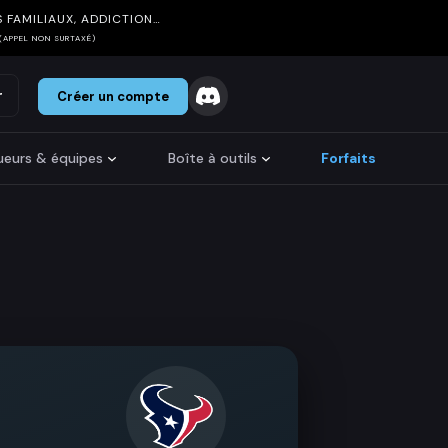
 FAMILIAUX, ADDICTION…
(APPEL NON SURTAXÉ)
r
Créer un compte
oueurs & équipes
Boîte à outils
Forfaits