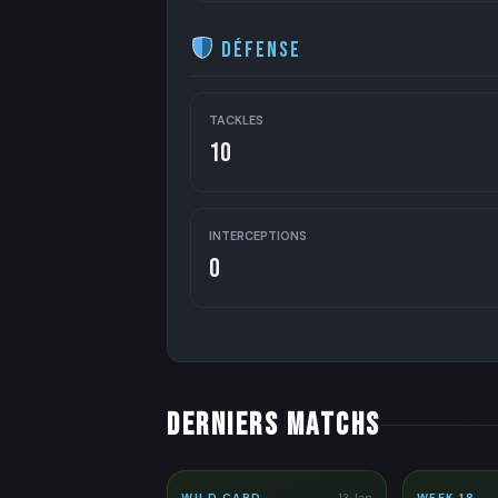
Défense
TACKLES
10
INTERCEPTIONS
0
DERNIERS MATCHS
WILD CARD
13 Jan
WEEK 18