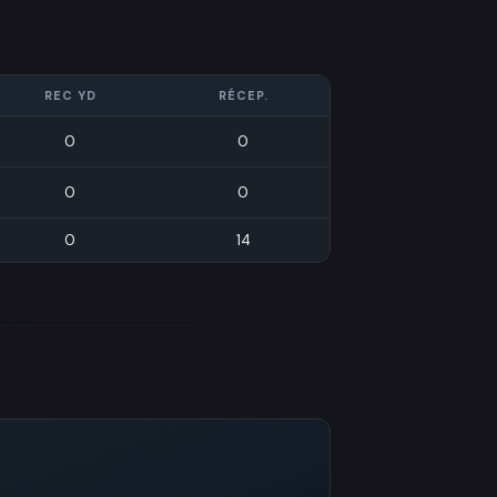
REC YD
RÉCEP.
0
0
0
0
0
14