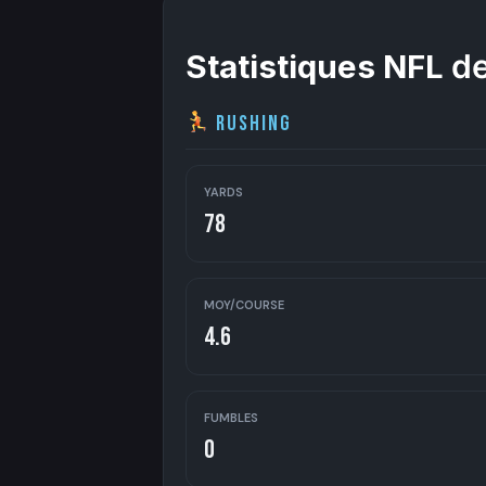
Statistiques NFL
de
Rushing
YARDS
78
MOY/COURSE
4.6
FUMBLES
0