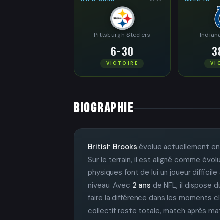
Pittsburgh Steelers
Indian
6-30
3
VICTOIRE
VI
BIOGRAPHIE
British Brooks
évolue actuellement en
Sur le terrain, il est aligné comme évo
physiques font de lui un joueur difficil
niveau. Avec
2 ans
de NFL, il dispose d
faire la différence dans les moments cl
collectif reste totale, match après ma