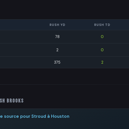
RUSH YD
RUSH TD
78
0
2
0
375
2
ish Brooks
de source pour Stroud à Houston