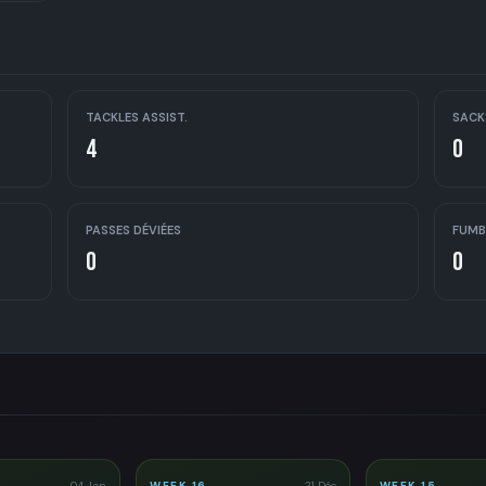
TACKLES ASSIST.
SACK
4
0
PASSES DÉVIÉES
FUMB
0
0
04 Jan
WEEK 16
21 Déc
WEEK 15