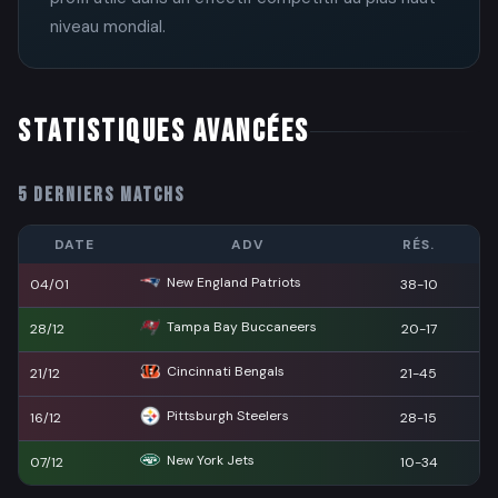
niveau mondial.
STATISTIQUES AVANCÉES
5 DERNIERS MATCHS
DATE
ADV
RÉS.
New England Patriots
04/01
38-10
Tampa Bay Buccaneers
28/12
20-17
Cincinnati Bengals
21/12
21-45
Pittsburgh Steelers
16/12
28-15
New York Jets
07/12
10-34