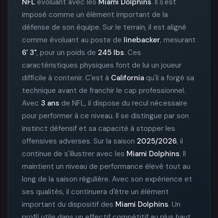
NFL
évoluant avec les
Miami Dolphins
. Il s'est
imposé comme un élément important de la
défense de son équipe. Sur le terrain, il est aligné
comme évoluant au poste de
linebacker
, mesurant
6' 3"
, pour un poids de
245 lbs
. Ces
caractéristiques physiques font de lui un joueur
difficile à contenir. C'est à
California
qu'il a forgé sa
technique avant de franchir le cap professionnel.
Avec
3 ans
de NFL, il dispose du recul nécessaire
pour performer à ce niveau. Il se distingue par son
instinct défensif et sa capacité à stopper les
offensives adverses. Sur la saison
2025/2026
, il
continue de s'illustrer avec les
Miami Dolphins
. Il
maintient un niveau de performance élevé tout au
long de la saison régulière. Avec son expérience et
ses qualités, il continuera d'être un élément
important du dispositif des
Miami Dolphins
. Un
profil utile dans un effectif compétitif au plus haut