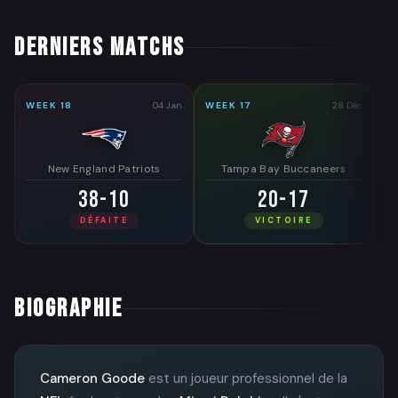
DERNIERS MATCHS
WEEK 18
04 Jan
WEEK 17
28 Déc
WE
New England Patriots
Tampa Bay Buccaneers
38-10
20-17
DÉFAITE
VICTOIRE
BIOGRAPHIE
Cameron Goode
est un joueur professionnel de la