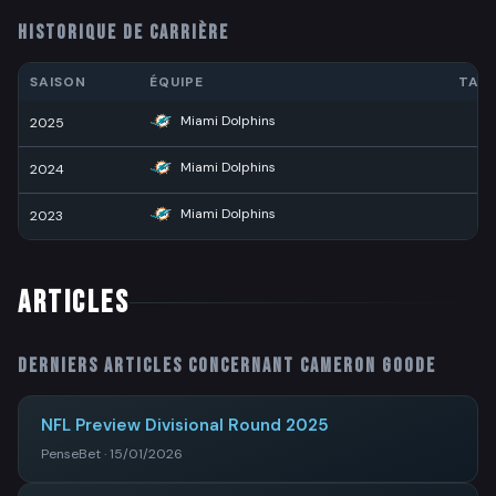
HISTORIQUE DE CARRIÈRE
SAISON
ÉQUIPE
TAC
Miami Dolphins
2025
2
Miami Dolphins
2024
1
Miami Dolphins
2023
ARTICLES
Derniers articles concernant
Cameron Goode
NFL Preview Divisional Round 2025
PenseBet · 15/01/2026