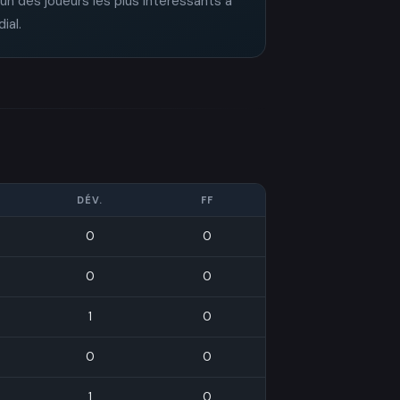
'un des joueurs les plus intéressants à
ial.
DÉV.
FF
0
0
0
0
1
0
0
0
1
0