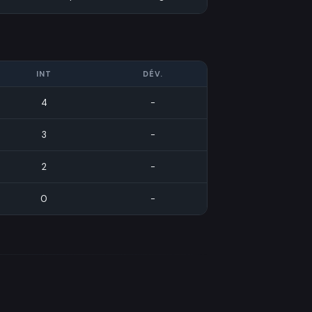
INT
DÉV.
4
-
3
-
2
-
0
-