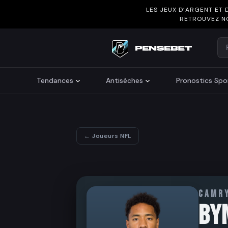
LES JEUX D’ARGENT ET 
RETROUVEZ N
Re
Search
Tendances
Antisèches
Pronostics Spor
← Joueurs NFL
CAMR
BY