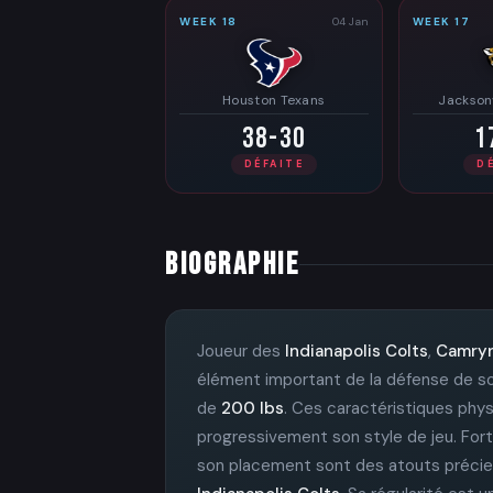
WEEK 18
04 Jan
WEEK 17
Houston Texans
Jacksonv
38-30
1
DÉFAITE
D
BIOGRAPHIE
Joueur des
Indianapolis Colts
,
Camry
élément important de la défense de son
de
200 lbs
. Ces caractéristiques physi
progressivement son style de jeu. For
son placement sont des atouts précie