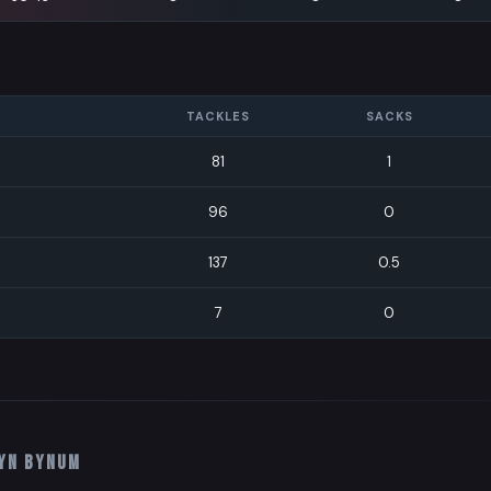
TACKLES
SACKS
81
1
96
0
137
0.5
7
0
yn Bynum