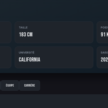
TAILLE
POID
183 cm
91 
UNIVERSITÉ
SAIS
California
202
Équipe
Carrière