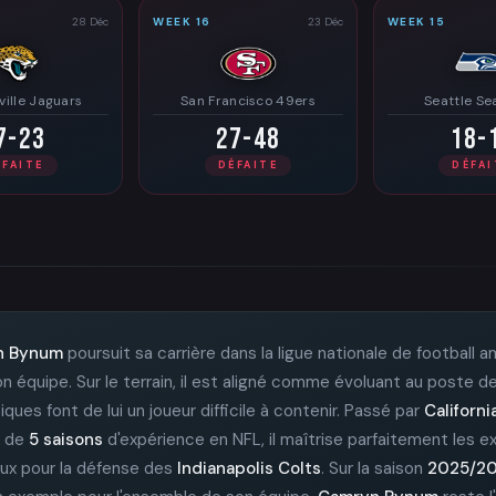
28 Déc
WEEK 16
23 Déc
WEEK 15
ille Jaguars
San Francisco 49ers
Seattle S
7-23
27-48
18-
ÉFAITE
DÉFAITE
DÉFAI
n Bynum
poursuit sa carrière dans la ligue nationale de football 
 équipe. Sur le terrain, il est aligné comme évoluant au poste d
ques font de lui un joueur difficile à contenir. Passé par
Californi
t de
5 saisons
d'expérience en NFL, il maîtrise parfaitement les ex
ux pour la défense des
Indianapolis Colts
. Sur la saison
2025/2