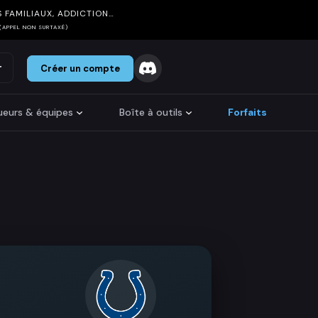
 FAMILIAUX, ADDICTION…
(APPEL NON SURTAXÉ)
r
Créer un compte
oueurs & équipes
Boîte à outils
Forfaits