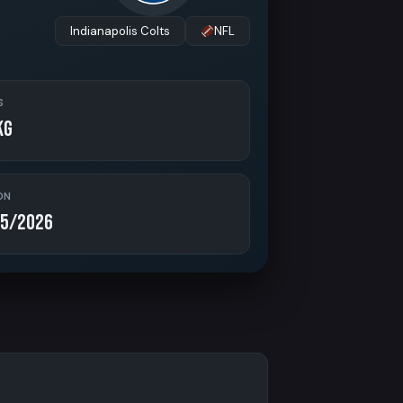
Indianapolis Colts
NFL
S
kg
ON
5/2026