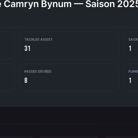
 Camryn Bynum — Saison 202
TACKLES ASSIST.
SACK
31
1
PASSES DÉVIÉES
FUMB
8
1