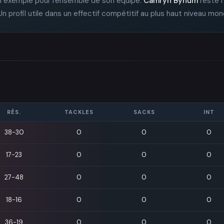
 un exemple pour l'ensemble de son équipe.
Camryn Bynum
reste l
 Un profil utile dans un effectif compétitif au plus haut niveau mond
RÉS.
TACKLES
SACKS
INT
38-30
0
0
0
17-23
0
0
0
27-48
0
0
0
18-16
0
0
0
36-19
0
0
0