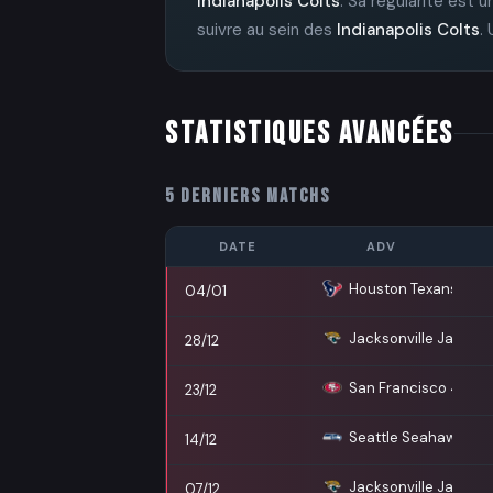
Indianapolis Colts
. Sa régularité est
suivre au sein des
Indianapolis Colts
.
STATISTIQUES AVANCÉES
5 DERNIERS MATCHS
DATE
ADV
Houston Texans
04/01
Jacksonville Jaguars
28/12
San Francisco 49ers
23/12
Seattle Seahawks
14/12
Jacksonville Jaguars
07/12