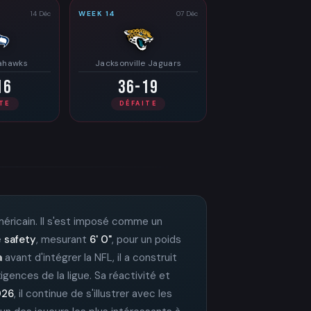
14 Déc
WEEK 14
07 Déc
eahawks
Jacksonville Jaguars
16
36-19
TE
DÉFAITE
américain. Il s'est imposé comme un
e
safety
, mesurant
6' 0"
, pour un poids
a
avant d'intégrer la NFL, il a construit
igences de la ligue. Sa réactivité et
026
, il continue de s'illustrer avec les