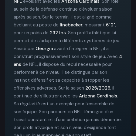
NFL
évoluant avec les
Arizona Cardinals
. Son rôle
au sein de la défense continue d'évoluer saison
après saison. Sur le terrain, il est aligné comme
évoluant au poste de
linebacker
, mesurant
6' 2"
,
pour un poids de
232 lbs
. Son profil athlétique lui
permet de s'adapter à différents systèmes de jeu.
Passé par
Georgia
avant d'intégrer la NFL, il a
construit progressivement son style de jeu. Avec
4
ans
de NFL, il dispose du recul nécessaire pour
performer à ce niveau. Il se distingue par son
instinct défensif et sa capacité à stopper les
offensives adverses. Sur la saison
2025/2026
, il
continue de s'illustrer avec les
Arizona Cardinals
.
Sa régularité est un exemple pour l'ensemble de
son équipe. Son parcours en NFL témoigne d'un
travail constant et d'une ambition jamais démentie.
Son profil atypique et son niveau d'exigence font
de lui un joueur apprécié de son staff.