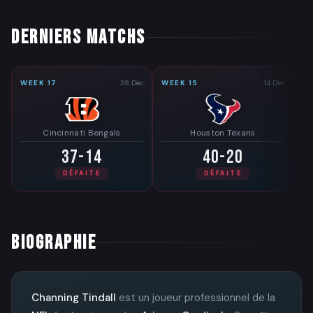
DERNIERS MATCHS
WEEK 17
28 Déc
WEEK 15
14 Déc
W
Cincinnati Bengals
Houston Texans
37-14
40-20
DÉFAITE
DÉFAITE
BIOGRAPHIE
Channing Tindall
est un joueur professionnel de la