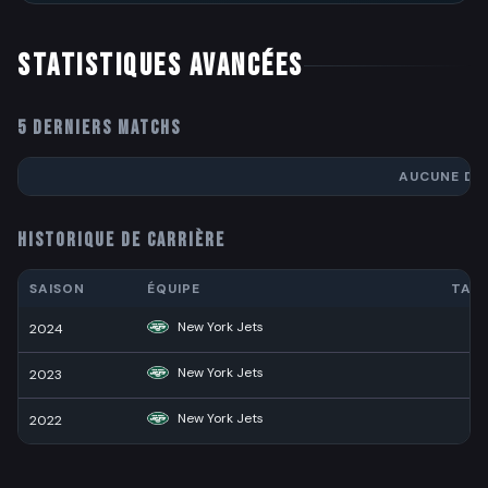
STATISTIQUES AVANCÉES
5 DERNIERS MATCHS
AUCUNE DO
HISTORIQUE DE CARRIÈRE
SAISON
ÉQUIPE
TAC
New York Jets
2024
2
New York Jets
2023
New York Jets
2022
1